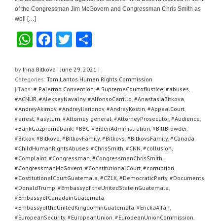
of the Congressman Jim McGovern and Congressman Chris Smith as
well […]
W
F
T
S
h
a
wi
h
at
c
tt
ar
by
Irina Bitkova
|
June 29, 2021
|
Categories:
Tom Lantos Human Rights Commission
s
e
er
e
| Tags:
# Palermo Convention
,
# SupremeCourtofJustice
,
#abuses
,
A
b
#ACNUR
,
#AlekseyNavalny
,
#AlfonsoCarrillo
,
#AnastasiaBitkova
,
#AndreyAkimov
,
#AndreyIlarionov
,
#AndreyKostin
,
#AppealCourt
,
p
o
#arrest
,
#asylum
,
#Attorney general
,
#AttorneyProsecutor
,
#Audience
,
#BankGazpromabank
,
#BBC
,
#BidenAdministration
,
#BillBrowder
,
p
o
#Bitkov
,
#Bitkova
,
#BitkovFamily
,
#Bitkovs
,
#BitkovsFamily
,
#Canada
,
k
#ChildHumanRightsAbuses
,
#ChrisSmith
,
#CNN
,
#collusion
,
#Complaint
,
#Congressman
,
#CongressmanChrisSmith
,
#CongressmanMcGovern
,
#ConstitutionalCourt
,
#corruption
,
#CostitutionalCourtGuatemala
,
#CZLK
,
#DemocraticParty
,
#Documents
,
#DonaldTrump
,
#Embassyof theUnitedStateinGuatemala
,
#EmbassyofCanadainGuatemala
,
#EmbassyoftheUnitedKingdominGuatemala
,
#ErickaAifan
,
#EuropeanSecurity
,
#EuropeanUnion
,
#EuropeanUnionCommission
,