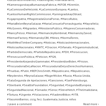
#KamenogorskayaBumaznayaFabrica
,
#KFOB
,
#Kremlin
,
#LaComisionDeHelsinki
,
#LaComisionEuropea
,
#Lantos
,
#LantosHumanRightsCommission
,
#LeningradskayOblast
,
#Ligapropatria
,
#MagistradaGloriaPorras
,
#MarcoRubio
,
#MariaBelenReynaSalazar
,
#MariaConsueloPorrasArgueta
,
#MayraVeliz
,
#McGovern
,
#Migrantes
,
#MinisterioPublico
,
#MujeresConservadoras
,
#NancyPelosi
,
#Neman
,
#NemanckiyKombinat
,
#NemanckyZavod
,
#NemanFactory
,
#NemanskyCBK
,
#Ninez
,
#NormaTorres
,
#NothWestTimberCompany
,
#Noticias
,
#NoticiasInternacionales
,
#NoticiasNacionales
,
#NWTC
,
#Oracion
,
#Orfanato
,
#OrganismoJudicial
,
#PartidoDemocrato
,
#PartidoRepublicano
,
#PDH
,
#Persecucion
,
#PersecucionPolitica
,
#Peticion
,
#PGN
,
#PresidenteAlejandroGiammatei
,
#PresidentJoeBiden
,
#Prision
,
#ProcuradoriaDeLaNacion
,
#ProcuraduriaDeLosDerechosHumanos
,
#Pruebas
,
#Putin
,
#REPChrisSmith
,
#Republicano
,
#Republicanos
,
#Reyderstvo
,
#ReynaSalazar
,
#RogerWicker
,
#Rusia
,
#Rusia Unida
,
#SalaSegunda de Apelaciones
,
#Sanciones
,
#SanPetersburgo
,
#Sberbank
,
#SeattleFoundation
,
#Seguridad
,
#SeguridadEuropea
,
#SeguridadNacional
,
#Senador
,
#Senor
,
#SteveHetch
,
#ThelmaAldana
,
#Tortura
,
#Urgente
,
#Violaciones
,
#VladimirBitkov
,
#VTB
,
#YassminBarrios
,
cicig
,
feci
,
Guatemala
,
Justicia
,
niños
|
Leave a comment
Read more ›