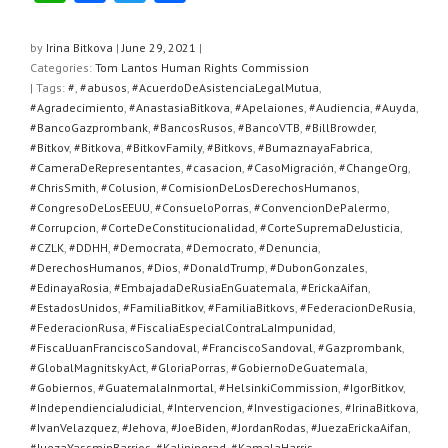
h
a
wi
h
at
c
tt
ar
by
Irina Bitkova
|
June 29, 2021
|
Categories:
Tom Lantos Human Rights Commission
s
e
er
e
| Tags:
#
,
#abusos
,
#AcuerdoDeAsistenciaLegalMutua
,
A
b
#Agradecimiento
,
#AnastasiaBitkova
,
#Apelaiones
,
#Audiencia
,
#Auyda
,
#BancoGazprombank
,
#BancosRusos
,
#BancoVTB
,
#BillBrowder
,
p
o
#Bitkov
,
#Bitkova
,
#BitkovFamily
,
#Bitkovs
,
#BumaznayaFabrica
,
#CameraDeRepresentantes
,
#casacion
,
#CasoMigración
,
#ChangeOrg
,
p
o
#ChrisSmith
,
#Colusion
,
#ComisionDeLosDerechosHumanos
,
k
#CongresoDeLosEEUU
,
#ConsueloPorras
,
#ConvencionDePalermo
,
#Corrupcion
,
#CorteDeConstitucionalidad
,
#CorteSupremaDeJusticia
,
#CZLK
,
#DDHH
,
#Democrata
,
#Democrato
,
#Denuncia
,
#DerechosHumanos
,
#Dios
,
#DonaldTrump
,
#DubonGonzales
,
#EdinayaRosia
,
#EmbajadaDeRusiaEnGuatemala
,
#ErickaAifan
,
#EstadosUnidos
,
#FamiliaBitkov
,
#FamiliaBitkovs
,
#FederacionDeRusia
,
#FederacionRusa
,
#FiscaliaEspecialContraLaImpunidad
,
#FiscalJuanFranciscoSandoval
,
#FranciscoSandoval
,
#Gazprombank
,
#GlobalMagnitskyAct
,
#GloriaPorras
,
#GobiernoDeGuatemala
,
#Gobiernos
,
#GuatemalaInmortal
,
#HelsinkiCommission
,
#IgorBitkov
,
#IndependienciaJudicial
,
#Intervencion
,
#Investigaciones
,
#IrinaBitkova
,
#IvanVelazquez
,
#Jehova
,
#JoeBiden
,
#JordanRodas
,
#JuezaErickaAifan
,
#JuezaYassminBarrios
,
#Kaliningrad
,
#KamalaHarris
,