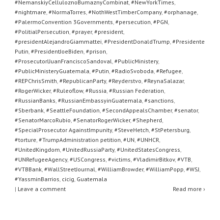
#NemanskiyCelluloznoBumaznyCombinat
,
#NewYorkTimes
,
#nightmare
,
#NormaTorres
,
#NothWestTimberCompany
,
#orphanage
,
#PalermoConvention 3Governments
,
#persecution
,
#PGN
,
#PolitialPersecution
,
#prayer
,
#president
,
#presidentAlejandroGiammattei
,
#PresidentDonaldTrump
,
#Presidente
Putin
,
#PresidentJoeBiden
,
#prison
,
#ProsecutorlJuanFranciscoSandoval
,
#PublicMinistery
,
#PublicMinisteryGuatemala
,
#Putin
,
#RadioSvoboda
,
#Refugee
,
#REPChrisSmith
,
#RepublicanParty
,
#Reyderstvo
,
#ReynaSalazar
,
#RogerWicker
,
#Ruleoflow
,
#Russia
,
#Russian Federation
,
#RussianBanks
,
#RussianEmbassyinGuatemala
,
#sanctions
,
#Sberbank
,
#SeattleFoundation
,
#SecondAppealsChamber
,
#senator
,
#SenatorMarcoRubio
,
#SenatorRogerWicker
,
#Shepherd
,
#SpecialProsecutor AgainstImpunity
,
#SteveHetch
,
#StPetersburg
,
#torture
,
#TrumpAdministration petition
,
#UN
,
#UNHCR
,
#UnitedKingdom
,
#UnitedRussiaParty
,
#UnitedStatesCongress
,
#UNRefugeeAgency
,
#USCongress
,
#victims
,
#VladimirBitkov
,
#VTB
,
#VTBBank
,
#WallStreetJournal
,
#WilliamBrowder
,
#WilliamPopp
,
#WSJ
,
#YassminBarrios
,
cicig
,
Guatemala
|
Leave a comment
Read more ›