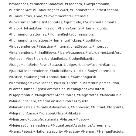
#evidences
,
#FranciscoSandoval
,
#Freedom
,
#Gazprombank
,
#GermanGref
,
#GlobalMagnitskyAct
,
#GloriaPatriciaPorrasEscobar
,
#GloriaPorras
,
#God
,
#GovernmentofGuatemala
,
#GovernmentoftheUnitedStates
,
#gratitude
,
#GuatemalaInmortal
,
#help
,
#HelsinkiCommission
,
#HenryComte
,
#HumanRights
,
#humanrightsattorney
,
#HumanRightsCommission
,
#humanrightsviolations
,
#Humantrafficking
,
#IgorBitkov
,
#Independence
,
#injustice
,
#InternationalSecurity
,
#Interpol
,
#interventions
,
#IrinaBitkova
,
#IvanVelazquez
,
#jail
,
#JamesLankford
,
#Jehovah
,
#JoeBiden
,
#JordanRodas
,
#JudgeErikaAifan
,
#JudgeMariaBelenReynaSalazar
,
#Judges
,
#JudheYassminBarrios
,
#judicial Independence
,
#JudicialBody
,
#JudicialBodyGuatemala
,
#Justice
,
#Kaliningrad
,
#KamalHarris
,
#Kamenogorsk
,
#KamenogorskayaFabrica
,
#KFOB
,
#Kremlin
,
#Kremlin persecution
,
#LantosHumanRightsCommission
,
#LeningradskayOblast
,
#Ligapropatria
,
#MagistrateGloriaPorras
,
#Magistrates
,
#MarcoRubio
,
#MariaConsuelo
,
#MariaConsueloPorrasArgueta
,
#MaryAnastasiaOGrady
,
#MayraVeliz
,
#McGovern
,
#Migrant
,
#Migrants
,
#MigrationCase
,
#MigrationOffice
,
#MikeLee
,
#MinisterioPublicoGuatemala
,
#Mister
,
#Moscow
,
#MujeresConservadoras
,
#MutualLegalAssistanceAgreement
,
#NancyPelosi
,
#Nationalsecurity
,
#Navalny
,
#Neman
,
#NemanFactoty
,