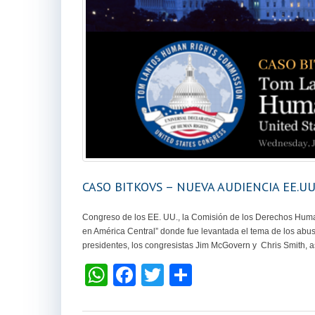
CASO BITKOVS – NUEVA AUDIENCIA EE.UU.
Congreso de los EE. UU., la Comisión de los Derechos Human
en América Central” donde fue levantada el tema de los abusos
presidentes, los congresistas Jim McGovern y Chris Smith, a
W
F
T
S
h
a
wi
h