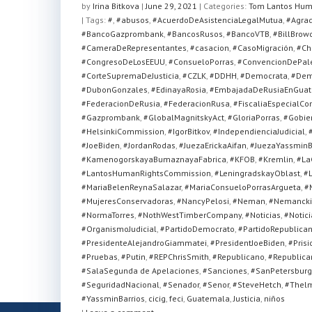
at
c
tt
ar
by
Irina Bitkova
|
June 29, 2021
|
Categories:
Tom Lantos Hum
| Tags:
s
#
,
#abusos
e
,
#AcuerdoDeAsistenciaLegalMutua
er
e
,
#Agra
#BancoGazprombank
,
#BancosRusos
,
#BancoVTB
,
#BillBrow
A
b
#CameraDeRepresentantes
,
#casacion
,
#CasoMigración
,
#Ch
#CongresoDeLosEEUU
,
#ConsueloPorras
,
#ConvencionDePal
p
o
#CorteSupremaDeJusticia
,
#CZLK
,
#DDHH
,
#Democrata
,
#Dem
p
o
#DubonGonzales
,
#EdinayaRosia
,
#EmbajadaDeRusiaEnGua
#FederacionDeRusia
,
#FederacionRusa
,
#FiscaliaEspecialC
k
#Gazprombank
,
#GlobalMagnitskyAct
,
#GloriaPorras
,
#Gobie
#HelsinkiCommission
,
#IgorBitkov
,
#IndependienciaJudicial
,
#JoeBiden
,
#JordanRodas
,
#JuezaErickaAifan
,
#JuezaYassminB
#KamenogorskayaBumaznayaFabrica
,
#KFOB
,
#Kremlin
,
#La
#LantosHumanRightsCommission
,
#LeningradskayOblast
,
#L
#MariaBelenReynaSalazar
,
#MariaConsueloPorrasArgueta
,
#
#MujeresConservadoras
,
#NancyPelosi
,
#Neman
,
#Nemancki
#NormaTorres
,
#NothWestTimberCompany
,
#Noticias
,
#Notici
#OrganismoJudicial
,
#PartidoDemocrato
,
#PartidoRepublica
#PresidenteAlejandroGiammatei
,
#PresidentJoeBiden
,
#Prisi
#Pruebas
,
#Putin
,
#REPChrisSmith
,
#Republicano
,
#Republica
#SalaSegunda de Apelaciones
,
#Sanciones
,
#SanPetersbur
#SeguridadNacional
,
#Senador
,
#Senor
,
#SteveHetch
,
#Thel
#YassminBarrios
,
cicig
,
feci
,
Guatemala
,
Justicia
,
niños