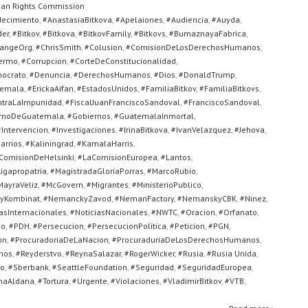
an Rights Commission
decimiento
,
#AnastasiaBitkova
,
#Apelaiones
,
#Audiencia
,
#Auyda
,
der
,
#Bitkov
,
#Bitkova
,
#BitkovFamily
,
#Bitkovs
,
#BumaznayaFabrica
,
angeOrg
,
#ChrisSmith
,
#Colusion
,
#ComisionDeLosDerechosHumanos
,
ermo
,
#Corrupcion
,
#CorteDeConstitucionalidad
,
ocrato
,
#Denuncia
,
#DerechosHumanos
,
#Dios
,
#DonaldTrump
,
temala
,
#ErickaAifan
,
#EstadosUnidos
,
#FamiliaBitkov
,
#FamiliaBitkovs
,
ontraLaImpunidad
,
#FiscalJuanFranciscoSandoval
,
#FranciscoSandoval
,
rnoDeGuatemala
,
#Gobiernos
,
#GuatemalaInmortal
,
#Intervencion
,
#Investigaciones
,
#IrinaBitkova
,
#IvanVelazquez
,
#Jehova
,
arrios
,
#Kaliningrad
,
#KamalaHarris
,
ComisionDeHelsinki
,
#LaComisionEuropea
,
#Lantos
,
igapropatria
,
#MagistradaGloriaPorras
,
#MarcoRubio
,
MayraVeliz
,
#McGovern
,
#Migrantes
,
#MinisterioPublico
,
yKombinat
,
#NemanckyZavod
,
#NemanFactory
,
#NemanskyCBK
,
#Ninez
,
asInternacionales
,
#NoticiasNacionales
,
#NWTC
,
#Oracion
,
#Orfanato
,
no
,
#PDH
,
#Persecucion
,
#PersecucionPolitica
,
#Peticion
,
#PGN
,
on
,
#ProcuradoriaDeLaNacion
,
#ProcuraduriaDeLosDerechosHumanos
,
nos
,
#Reyderstvo
,
#ReynaSalazar
,
#RogerWicker
,
#Rusia
,
#Rusia Unida
,
go
,
#Sberbank
,
#SeattleFoundation
,
#Seguridad
,
#SeguridadEuropea
,
maAldana
,
#Tortura
,
#Urgente
,
#Violaciones
,
#VladimirBitkov
,
#VTB
,