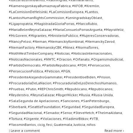
#KamenogorskayaBumaznayaFabrica
,
#KFOB
,
#Kremlin
,
#LaComisionDeHelsinki
,
#LaComisionEuropea
,
#Lantos
,
#LantosHumanRightsCommission
,
#LeningradskayOblast
,
#Ligapropatria
,
#MagistradaGloriaPorras
,
#MarcoRubio
,
#MariaBelenReynaSalazar
,
#MariaConsueloPorrasArgueta
,
#MayraVeliz
,
#McGovern
,
#Migrantes
,
#MinisterioPublico
,
#MujeresConservadoras
,
#NancyPelosi
,
#Neman
,
#NemanckiyKombinat
,
#NemanckyZavod
,
#NemanFactory
,
#NemanskyCBK
,
#Ninez
,
#NormaTorres
,
#NothWestTimberCompany
,
#Noticias
,
#NoticiasInternacionales
,
#NoticiasNacionales
,
#NWTC
,
#Oracion
,
#Orfanato
,
#OrganismoJudicial
,
#PartidoDemocrato
,
#PartidoRepublicano
,
#PDH
,
#Persecucion
,
#PersecucionPolitica
,
#Peticion
,
#PGN
,
#PresidenteAlejandroGiammatei
,
#PresidentJoeBiden
,
#Prision
,
#ProcuradoriaDeLaNacion
,
#ProcuraduriaDeLosDerechosHumanos
,
#Pruebas
,
#Putin
,
#REPChrisSmith
,
#Republicano
,
#Republicanos
,
#Reyderstvo
,
#ReynaSalazar
,
#RogerWicker
,
#Rusia
,
#Rusia Unida
,
#SalaSegunda de Apelaciones
,
#Sanciones
,
#SanPetersburgo
,
#Sberbank
,
#SeattleFoundation
,
#Seguridad
,
#SeguridadEuropea
,
#SeguridadNacional
,
#Senador
,
#Senor
,
#SteveHetch
,
#ThelmaAldana
,
#Tortura
,
#Urgente
,
#Violaciones
,
#VladimirBitkov
,
#VTB
,
#YassminBarrios
,
cicig
,
feci
,
Guatemala
,
Justicia
,
niños
|
Leave a comment
Read more ›