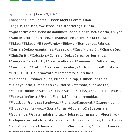
h
a
wi
h
at
c
tt
ar
by
Irina Bitkova
|
June 29, 2021
|
Categories:
Tom Lantos Human Rights Commission
s
e
er
e
| Tags:
#
,
#abusos
,
#AcuerdoDeAsistenciaLegalMutua
,
A
b
#Agradecimiento
,
#AnastasiaBitkova
,
#Apelaiones
,
#Audiencia
,
#Auyda
,
#BancoGazprombank
,
#BancosRusos
,
#BancoVTB
,
#BillBrowder
,
p
o
#Bitkov
,
#Bitkova
,
#BitkovFamily
,
#Bitkovs
,
#BumaznayaFabrica
,
#CameraDeRepresentantes
,
#casacion
,
#CasoMigración
,
#ChangeOrg
,
p
o
#ChrisSmith
,
#Colusion
,
#ComisionDeLosDerechosHumanos
,
k
#CongresoDeLosEEUU
,
#ConsueloPorras
,
#ConvencionDePalermo
,
#Corrupcion
,
#CorteDeConstitucionalidad
,
#CorteSupremaDeJusticia
,
#CZLK
,
#DDHH
,
#Democrata
,
#Democrato
,
#Denuncia
,
#DerechosHumanos
,
#Dios
,
#DonaldTrump
,
#DubonGonzales
,
#EdinayaRosia
,
#EmbajadaDeRusiaEnGuatemala
,
#ErickaAifan
,
#EstadosUnidos
,
#FamiliaBitkov
,
#FamiliaBitkovs
,
#FederacionDeRusia
,
#FederacionRusa
,
#FiscaliaEspecialContraLaImpunidad
,
#FiscalJuanFranciscoSandoval
,
#FranciscoSandoval
,
#Gazprombank
,
#GlobalMagnitskyAct
,
#GloriaPorras
,
#GobiernoDeGuatemala
,
#Gobiernos
,
#GuatemalaInmortal
,
#HelsinkiCommission
,
#IgorBitkov
,
#IndependienciaJudicial
,
#Intervencion
,
#Investigaciones
,
#IrinaBitkova
,
#IvanVelazquez
,
#Jehova
,
#JoeBiden
,
#JordanRodas
,
#JuezaErickaAifan
,
#JuezaYassminBarrios
,
#Kaliningrad
,
#KamalaHarris
,