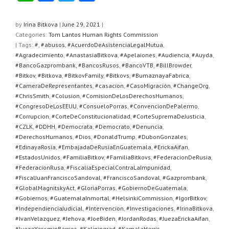
h
a
wi
h
at
c
tt
ar
by
Irina Bitkova
|
June 29, 2021
|
Categories:
Tom Lantos Human Rights Commission
s
e
er
e
| Tags:
#
,
#abusos
,
#AcuerdoDeAsistenciaLegalMutua
,
A
b
#Agradecimiento
,
#AnastasiaBitkova
,
#Apelaiones
,
#Audiencia
,
#Auyda
,
#BancoGazprombank
,
#BancosRusos
,
#BancoVTB
,
#BillBrowder
,
p
o
#Bitkov
,
#Bitkova
,
#BitkovFamily
,
#Bitkovs
,
#BumaznayaFabrica
,
#CameraDeRepresentantes
,
#casacion
,
#CasoMigración
,
#ChangeOrg
,
p
o
#ChrisSmith
,
#Colusion
,
#ComisionDeLosDerechosHumanos
,
k
#CongresoDeLosEEUU
,
#ConsueloPorras
,
#ConvencionDePalermo
,
#Corrupcion
,
#CorteDeConstitucionalidad
,
#CorteSupremaDeJusticia
,
#CZLK
,
#DDHH
,
#Democrata
,
#Democrato
,
#Denuncia
,
#DerechosHumanos
,
#Dios
,
#DonaldTrump
,
#DubonGonzales
,
#EdinayaRosia
,
#EmbajadaDeRusiaEnGuatemala
,
#ErickaAifan
,
#EstadosUnidos
,
#FamiliaBitkov
,
#FamiliaBitkovs
,
#FederacionDeRusia
,
#FederacionRusa
,
#FiscaliaEspecialContraLaImpunidad
,
#FiscalJuanFranciscoSandoval
,
#FranciscoSandoval
,
#Gazprombank
,
#GlobalMagnitskyAct
,
#GloriaPorras
,
#GobiernoDeGuatemala
,
#Gobiernos
,
#GuatemalaInmortal
,
#HelsinkiCommission
,
#IgorBitkov
,
#IndependienciaJudicial
,
#Intervencion
,
#Investigaciones
,
#IrinaBitkova
,
#IvanVelazquez
,
#Jehova
,
#JoeBiden
,
#JordanRodas
,
#JuezaErickaAifan
,
#JuezaYassminBarrios
,
#Kaliningrad
,
#KamalaHarris
,