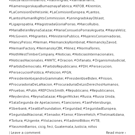
#KamenogorskayaBumaznayaFabrica
,
#KFOB
,
#Kremlin
,
#LaComisionDeHelsinki
,
#LaComisionEuropea
,
#Lantos
,
#LantosHumanRightsCommission
,
#LeningradskayOblast
,
#Ligapropatria
,
#MagistradaGloriaPorras
,
#MarcoRubio
,
#MariaBelenReynaSalazar
,
#MariaConsueloPorrasArgueta
,
#MayraVeliz
,
#McGovern
,
#Migrantes
,
#MinisterioPublico
,
#MujeresConservadoras
,
#NancyPelosi
,
#Neman
,
#NemanckiyKombinat
,
#NemanckyZavod
,
#NemanFactory
,
#NemanskyCBK
,
#Ninez
,
#NormaTorres
,
#NothWestTimberCompany
,
#Noticias
,
#NoticiasInternacionales
,
#NoticiasNacionales
,
#NWTC
,
#Oracion
,
#Orfanato
,
#OrganismoJudicial
,
#PartidoDemocrato
,
#PartidoRepublicano
,
#PDH
,
#Persecucion
,
#PersecucionPolitica
,
#Peticion
,
#PGN
,
#PresidenteAlejandroGiammatei
,
#PresidentJoeBiden
,
#Prision
,
#ProcuradoriaDeLaNacion
,
#ProcuraduriaDeLosDerechosHumanos
,
#Pruebas
,
#Putin
,
#REPChrisSmith
,
#Republicano
,
#Republicanos
,
#Reyderstvo
,
#ReynaSalazar
,
#RogerWicker
,
#Rusia
,
#Rusia Unida
,
#SalaSegunda de Apelaciones
,
#Sanciones
,
#SanPetersburgo
,
#Sberbank
,
#SeattleFoundation
,
#Seguridad
,
#SeguridadEuropea
,
#SeguridadNacional
,
#Senador
,
#Senor
,
#SteveHetch
,
#ThelmaAldana
,
#Tortura
,
#Urgente
,
#Violaciones
,
#VladimirBitkov
,
#VTB
,
#YassminBarrios
,
cicig
,
feci
,
Guatemala
,
Justicia
,
niños
|
Leave a comment
Read more ›