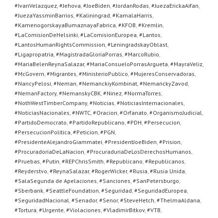
#IvanVelazquez
,
#Jehova
,
#JoeBiden
,
#JordanRodas
,
#JuezaErickaAifan
,
#JuezaYassminBarrios
,
#Kaliningrad
,
#KamalaHarris
,
#KamenogorskayaBumaznayaFabrica
,
#KFOB
,
#Kremlin
,
#LaComisionDeHelsinki
,
#LaComisionEuropea
,
#Lantos
,
#LantosHumanRightsCommission
,
#LeningradskayOblast
,
#Ligapropatria
,
#MagistradaGloriaPorras
,
#MarcoRubio
,
#MariaBelenReynaSalazar
,
#MariaConsueloPorrasArgueta
,
#MayraVeliz
,
#McGovern
,
#Migrantes
,
#MinisterioPublico
,
#MujeresConservadoras
,
#NancyPelosi
,
#Neman
,
#NemanckiyKombinat
,
#NemanckyZavod
,
#NemanFactory
,
#NemanskyCBK
,
#Ninez
,
#NormaTorres
,
#NothWestTimberCompany
,
#Noticias
,
#NoticiasInternacionales
,
#NoticiasNacionales
,
#NWTC
,
#Oracion
,
#Orfanato
,
#OrganismoJudicial
,
#PartidoDemocrato
,
#PartidoRepublicano
,
#PDH
,
#Persecucion
,
#PersecucionPolitica
,
#Peticion
,
#PGN
,
#PresidenteAlejandroGiammatei
,
#PresidentJoeBiden
,
#Prision
,
#ProcuradoriaDeLaNacion
,
#ProcuraduriaDeLosDerechosHumanos
,
#Pruebas
,
#Putin
,
#REPChrisSmith
,
#Republicano
,
#Republicanos
,
#Reyderstvo
,
#ReynaSalazar
,
#RogerWicker
,
#Rusia
,
#Rusia Unida
,
#SalaSegunda de Apelaciones
,
#Sanciones
,
#SanPetersburgo
,
#Sberbank
,
#SeattleFoundation
,
#Seguridad
,
#SeguridadEuropea
,
#SeguridadNacional
,
#Senador
,
#Senor
,
#SteveHetch
,
#ThelmaAldana
,
#Tortura
,
#Urgente
,
#Violaciones
,
#VladimirBitkov
,
#VTB
,