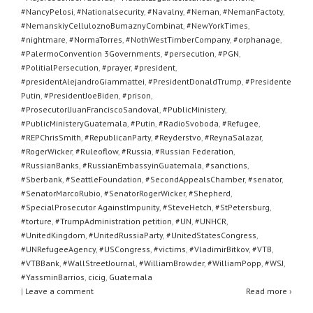
#NancyPelosi
,
#Nationalsecurity
,
#Navalny
,
#Neman
,
#NemanFactoty
,
#NemanskiyCelluloznoBumaznyCombinat
,
#NewYorkTimes
,
#nightmare
,
#NormaTorres
,
#NothWestTimberCompany
,
#orphanage
,
#PalermoConvention 3Governments
,
#persecution
,
#PGN
,
#PolitialPersecution
,
#prayer
,
#president
,
#presidentAlejandroGiammattei
,
#PresidentDonaldTrump
,
#Presidente
Putin
,
#PresidentJoeBiden
,
#prison
,
#ProsecutorlJuanFranciscoSandoval
,
#PublicMinistery
,
#PublicMinisteryGuatemala
,
#Putin
,
#RadioSvoboda
,
#Refugee
,
#REPChrisSmith
,
#RepublicanParty
,
#Reyderstvo
,
#ReynaSalazar
,
#RogerWicker
,
#Ruleoflow
,
#Russia
,
#Russian Federation
,
#RussianBanks
,
#RussianEmbassyinGuatemala
,
#sanctions
,
#Sberbank
,
#SeattleFoundation
,
#SecondAppealsChamber
,
#senator
,
#SenatorMarcoRubio
,
#SenatorRogerWicker
,
#Shepherd
,
#SpecialProsecutor AgainstImpunity
,
#SteveHetch
,
#StPetersburg
,
#torture
,
#TrumpAdministration petition
,
#UN
,
#UNHCR
,
#UnitedKingdom
,
#UnitedRussiaParty
,
#UnitedStatesCongress
,
#UNRefugeeAgency
,
#USCongress
,
#victims
,
#VladimirBitkov
,
#VTB
,
#VTBBank
,
#WallStreetJournal
,
#WilliamBrowder
,
#WilliamPopp
,
#WSJ
,
#YassminBarrios
,
cicig
,
Guatemala
|
Leave a comment
Read more ›