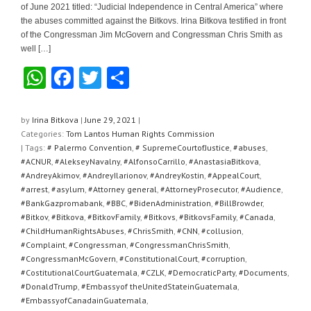
of June 2021 titled: “Judicial Independence in Central America” where
the abuses committed against the Bitkovs. Irina Bitkova testified in front
of the Congressman Jim McGovern and Congressman Chris Smith as
well […]
W
F
T
S
h
a
wi
h
at
c
tt
ar
by
Irina Bitkova
|
June 29, 2021
|
Categories:
Tom Lantos Human Rights Commission
s
e
er
e
| Tags:
# Palermo Convention
,
# SupremeCourtofJustice
,
#abuses
,
A
b
#ACNUR
,
#AlekseyNavalny
,
#AlfonsoCarrillo
,
#AnastasiaBitkova
,
#AndreyAkimov
,
#AndreyIlarionov
,
#AndreyKostin
,
#AppealCourt
,
p
o
#arrest
,
#asylum
,
#Attorney general
,
#AttorneyProsecutor
,
#Audience
,
#BankGazpromabank
,
#BBC
,
#BidenAdministration
,
#BillBrowder
,
p
o
#Bitkov
,
#Bitkova
,
#BitkovFamily
,
#Bitkovs
,
#BitkovsFamily
,
#Canada
,
k
#ChildHumanRightsAbuses
,
#ChrisSmith
,
#CNN
,
#collusion
,
#Complaint
,
#Congressman
,
#CongressmanChrisSmith
,
#CongressmanMcGovern
,
#ConstitutionalCourt
,
#corruption
,
#CostitutionalCourtGuatemala
,
#CZLK
,
#DemocraticParty
,
#Documents
,
#DonaldTrump
,
#Embassyof theUnitedStateinGuatemala
,
#EmbassyofCanadainGuatemala
,