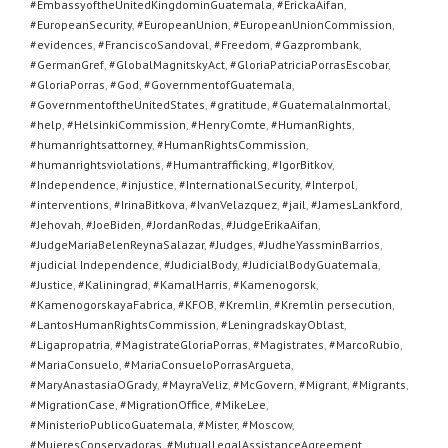
#EmbassyoftheUnitedKingdominGuatemala
,
#ErickaAifan
,
#EuropeanSecurity
,
#EuropeanUnion
,
#EuropeanUnionCommission
,
#evidences
,
#FranciscoSandoval
,
#Freedom
,
#Gazprombank
,
#GermanGref
,
#GlobalMagnitskyAct
,
#GloriaPatriciaPorrasEscobar
,
#GloriaPorras
,
#God
,
#GovernmentofGuatemala
,
#GovernmentoftheUnitedStates
,
#gratitude
,
#GuatemalaInmortal
,
#help
,
#HelsinkiCommission
,
#HenryComte
,
#HumanRights
,
#humanrightsattorney
,
#HumanRightsCommission
,
#humanrightsviolations
,
#Humantrafficking
,
#IgorBitkov
,
#Independence
,
#injustice
,
#InternationalSecurity
,
#Interpol
,
#interventions
,
#IrinaBitkova
,
#IvanVelazquez
,
#jail
,
#JamesLankford
,
#Jehovah
,
#JoeBiden
,
#JordanRodas
,
#JudgeErikaAifan
,
#JudgeMariaBelenReynaSalazar
,
#Judges
,
#JudheYassminBarrios
,
#judicial Independence
,
#JudicialBody
,
#JudicialBodyGuatemala
,
#Justice
,
#Kaliningrad
,
#KamalHarris
,
#Kamenogorsk
,
#KamenogorskayaFabrica
,
#KFOB
,
#Kremlin
,
#Kremlin persecution
,
#LantosHumanRightsCommission
,
#LeningradskayOblast
,
#Ligapropatria
,
#MagistrateGloriaPorras
,
#Magistrates
,
#MarcoRubio
,
#MariaConsuelo
,
#MariaConsueloPorrasArgueta
,
#MaryAnastasiaOGrady
,
#MayraVeliz
,
#McGovern
,
#Migrant
,
#Migrants
,
#MigrationCase
,
#MigrationOffice
,
#MikeLee
,
#MinisterioPublicoGuatemala
,
#Mister
,
#Moscow
,
#MujeresConservadoras
,
#MutualLegalAssistanceAgreement
,