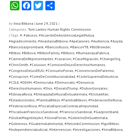
W
F
T
S
h
a
wi
h
at
c
tt
ar
by
Irina Bitkova
|
June 29, 2021
|
Categories:
Tom Lantos Human Rights Commission
s
e
er
e
| Tags:
#
,
#abusos
,
#AcuerdoDeAsistenciaLegalMutua
,
A
b
#Agradecimiento
,
#AnastasiaBitkova
,
#Apelaiones
,
#Audiencia
,
#Auyda
,
#BancoGazprombank
,
#BancosRusos
,
#BancoVTB
,
#BillBrowder
,
p
o
#Bitkov
,
#Bitkova
,
#BitkovFamily
,
#Bitkovs
,
#BumaznayaFabrica
,
#CameraDeRepresentantes
,
#casacion
,
#CasoMigración
,
#ChangeOrg
,
p
o
#ChrisSmith
,
#Colusion
,
#ComisionDeLosDerechosHumanos
,
k
#CongresoDeLosEEUU
,
#ConsueloPorras
,
#ConvencionDePalermo
,
#Corrupcion
,
#CorteDeConstitucionalidad
,
#CorteSupremaDeJusticia
,
#CZLK
,
#DDHH
,
#Democrata
,
#Democrato
,
#Denuncia
,
#DerechosHumanos
,
#Dios
,
#DonaldTrump
,
#DubonGonzales
,
#EdinayaRosia
,
#EmbajadaDeRusiaEnGuatemala
,
#ErickaAifan
,
#EstadosUnidos
,
#FamiliaBitkov
,
#FamiliaBitkovs
,
#FederacionDeRusia
,
#FederacionRusa
,
#FiscaliaEspecialContraLaImpunidad
,
#FiscalJuanFranciscoSandoval
,
#FranciscoSandoval
,
#Gazprombank
,
#GlobalMagnitskyAct
,
#GloriaPorras
,
#GobiernoDeGuatemala
,
#Gobiernos
,
#GuatemalaInmortal
,
#HelsinkiCommission
,
#IgorBitkov
,
#IndependienciaJudicial
,
#Intervencion
,
#Investigaciones
,
#IrinaBitkova
,