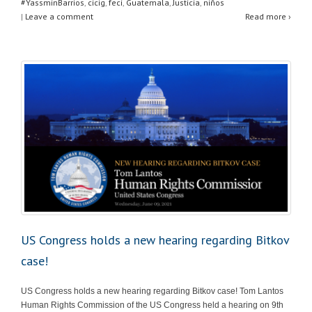
#YassminBarrios
,
cicig
,
feci
,
Guatemala
,
Justicia
,
niños
|
Leave a comment
Read more ›
US Congress holds a new hearing regarding Bitkov
case!
US Congress holds a new hearing regarding Bitkov case! Tom Lantos
Human Rights Commission of the US Congress held a hearing on 9th