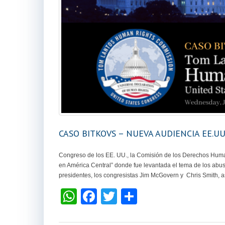
CASO BITKOVS – NUEVA AUDIENCIA EE.UU.
Congreso de los EE. UU., la Comisión de los Derechos Human
en América Central” donde fue levantada el tema de los abusos
presidentes, los congresistas Jim McGovern y Chris Smith, a
W
F
T
S
h
a
wi
h