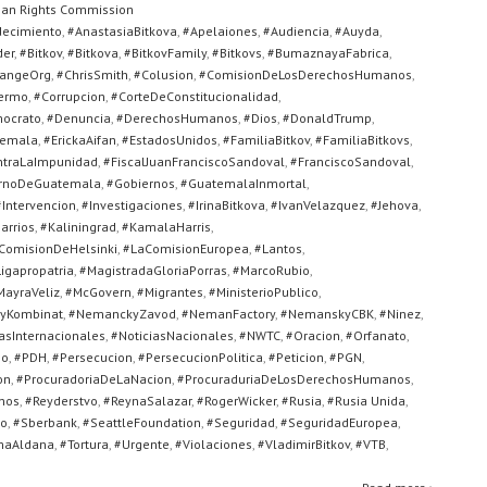
an Rights Commission
decimiento
,
#AnastasiaBitkova
,
#Apelaiones
,
#Audiencia
,
#Auyda
,
der
,
#Bitkov
,
#Bitkova
,
#BitkovFamily
,
#Bitkovs
,
#BumaznayaFabrica
,
angeOrg
,
#ChrisSmith
,
#Colusion
,
#ComisionDeLosDerechosHumanos
,
ermo
,
#Corrupcion
,
#CorteDeConstitucionalidad
,
ocrato
,
#Denuncia
,
#DerechosHumanos
,
#Dios
,
#DonaldTrump
,
temala
,
#ErickaAifan
,
#EstadosUnidos
,
#FamiliaBitkov
,
#FamiliaBitkovs
,
ontraLaImpunidad
,
#FiscalJuanFranciscoSandoval
,
#FranciscoSandoval
,
rnoDeGuatemala
,
#Gobiernos
,
#GuatemalaInmortal
,
#Intervencion
,
#Investigaciones
,
#IrinaBitkova
,
#IvanVelazquez
,
#Jehova
,
arrios
,
#Kaliningrad
,
#KamalaHarris
,
ComisionDeHelsinki
,
#LaComisionEuropea
,
#Lantos
,
igapropatria
,
#MagistradaGloriaPorras
,
#MarcoRubio
,
MayraVeliz
,
#McGovern
,
#Migrantes
,
#MinisterioPublico
,
yKombinat
,
#NemanckyZavod
,
#NemanFactory
,
#NemanskyCBK
,
#Ninez
,
asInternacionales
,
#NoticiasNacionales
,
#NWTC
,
#Oracion
,
#Orfanato
,
no
,
#PDH
,
#Persecucion
,
#PersecucionPolitica
,
#Peticion
,
#PGN
,
on
,
#ProcuradoriaDeLaNacion
,
#ProcuraduriaDeLosDerechosHumanos
,
nos
,
#Reyderstvo
,
#ReynaSalazar
,
#RogerWicker
,
#Rusia
,
#Rusia Unida
,
go
,
#Sberbank
,
#SeattleFoundation
,
#Seguridad
,
#SeguridadEuropea
,
maAldana
,
#Tortura
,
#Urgente
,
#Violaciones
,
#VladimirBitkov
,
#VTB
,