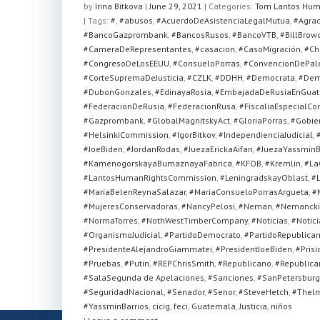
at
c
tt
ar
by
Irina Bitkova
|
June 29, 2021
|
Categories:
Tom Lantos Hum
| Tags:
s
#
,
#abusos
e
,
#AcuerdoDeAsistenciaLegalMutua
er
e
,
#Agra
#BancoGazprombank
,
#BancosRusos
,
#BancoVTB
,
#BillBrow
A
b
#CameraDeRepresentantes
,
#casacion
,
#CasoMigración
,
#Ch
#CongresoDeLosEEUU
,
#ConsueloPorras
,
#ConvencionDePal
p
o
#CorteSupremaDeJusticia
,
#CZLK
,
#DDHH
,
#Democrata
,
#Dem
p
o
#DubonGonzales
,
#EdinayaRosia
,
#EmbajadaDeRusiaEnGua
#FederacionDeRusia
,
#FederacionRusa
,
#FiscaliaEspecialC
k
#Gazprombank
,
#GlobalMagnitskyAct
,
#GloriaPorras
,
#Gobie
#HelsinkiCommission
,
#IgorBitkov
,
#IndependienciaJudicial
,
#JoeBiden
,
#JordanRodas
,
#JuezaErickaAifan
,
#JuezaYassminB
#KamenogorskayaBumaznayaFabrica
,
#KFOB
,
#Kremlin
,
#La
#LantosHumanRightsCommission
,
#LeningradskayOblast
,
#L
#MariaBelenReynaSalazar
,
#MariaConsueloPorrasArgueta
,
#
#MujeresConservadoras
,
#NancyPelosi
,
#Neman
,
#Nemancki
#NormaTorres
,
#NothWestTimberCompany
,
#Noticias
,
#Notici
#OrganismoJudicial
,
#PartidoDemocrato
,
#PartidoRepublica
#PresidenteAlejandroGiammatei
,
#PresidentJoeBiden
,
#Prisi
#Pruebas
,
#Putin
,
#REPChrisSmith
,
#Republicano
,
#Republica
#SalaSegunda de Apelaciones
,
#Sanciones
,
#SanPetersbur
#SeguridadNacional
,
#Senador
,
#Senor
,
#SteveHetch
,
#Thel
#YassminBarrios
,
cicig
,
feci
,
Guatemala
,
Justicia
,
niños