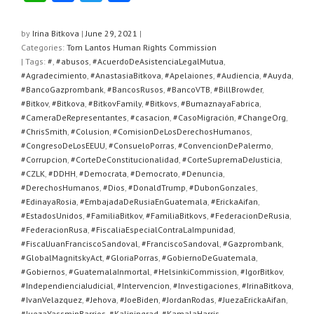
h
a
wi
h
at
c
tt
ar
by
Irina Bitkova
|
June 29, 2021
|
Categories:
Tom Lantos Human Rights Commission
s
e
er
e
| Tags:
#
,
#abusos
,
#AcuerdoDeAsistenciaLegalMutua
,
A
b
#Agradecimiento
,
#AnastasiaBitkova
,
#Apelaiones
,
#Audiencia
,
#Auyda
,
#BancoGazprombank
,
#BancosRusos
,
#BancoVTB
,
#BillBrowder
,
p
o
#Bitkov
,
#Bitkova
,
#BitkovFamily
,
#Bitkovs
,
#BumaznayaFabrica
,
#CameraDeRepresentantes
,
#casacion
,
#CasoMigración
,
#ChangeOrg
,
p
o
#ChrisSmith
,
#Colusion
,
#ComisionDeLosDerechosHumanos
,
k
#CongresoDeLosEEUU
,
#ConsueloPorras
,
#ConvencionDePalermo
,
#Corrupcion
,
#CorteDeConstitucionalidad
,
#CorteSupremaDeJusticia
,
#CZLK
,
#DDHH
,
#Democrata
,
#Democrato
,
#Denuncia
,
#DerechosHumanos
,
#Dios
,
#DonaldTrump
,
#DubonGonzales
,
#EdinayaRosia
,
#EmbajadaDeRusiaEnGuatemala
,
#ErickaAifan
,
#EstadosUnidos
,
#FamiliaBitkov
,
#FamiliaBitkovs
,
#FederacionDeRusia
,
#FederacionRusa
,
#FiscaliaEspecialContraLaImpunidad
,
#FiscalJuanFranciscoSandoval
,
#FranciscoSandoval
,
#Gazprombank
,
#GlobalMagnitskyAct
,
#GloriaPorras
,
#GobiernoDeGuatemala
,
#Gobiernos
,
#GuatemalaInmortal
,
#HelsinkiCommission
,
#IgorBitkov
,
#IndependienciaJudicial
,
#Intervencion
,
#Investigaciones
,
#IrinaBitkova
,
#IvanVelazquez
,
#Jehova
,
#JoeBiden
,
#JordanRodas
,
#JuezaErickaAifan
,
#JuezaYassminBarrios
,
#Kaliningrad
,
#KamalaHarris
,