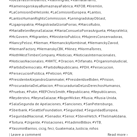
#KamenogorskayaBumaznayaFabrica
,
#KFOB
,
#Kremlin
,
#LaComisionDeHelsinki
,
#LaComisionEuropea
,
#Lantos
,
#LantosHumanRightsCommission
,
#LeningradskayOblast
,
#Ligapropatria
,
#MagistradaGloriaPorras
,
#MarcoRubio
,
#MariaBelenReynaSalazar
,
#MariaConsueloPorrasArgueta
,
#MayraVeliz
,
#McGovern
,
#Migrantes
,
#MinisterioPublico
,
#MujeresConservadoras
,
#NancyPelosi
,
#Neman
,
#NemanckiyKombinat
,
#NemanckyZavod
,
#NemanFactory
,
#NemanskyCBK
,
#Ninez
,
#NormaTorres
,
#NothWestTimberCompany
,
#Noticias
,
#NoticiasInternacionales
,
#NoticiasNacionales
,
#NWTC
,
#Oracion
,
#Orfanato
,
#OrganismoJudicial
,
#PartidoDemocrato
,
#PartidoRepublicano
,
#PDH
,
#Persecucion
,
#PersecucionPolitica
,
#Peticion
,
#PGN
,
#PresidenteAlejandroGiammatei
,
#PresidentJoeBiden
,
#Prision
,
#ProcuradoriaDeLaNacion
,
#ProcuraduriaDeLosDerechosHumanos
,
#Pruebas
,
#Putin
,
#REPChrisSmith
,
#Republicano
,
#Republicanos
,
#Reyderstvo
,
#ReynaSalazar
,
#RogerWicker
,
#Rusia
,
#Rusia Unida
,
#SalaSegunda de Apelaciones
,
#Sanciones
,
#SanPetersburgo
,
#Sberbank
,
#SeattleFoundation
,
#Seguridad
,
#SeguridadEuropea
,
#SeguridadNacional
,
#Senador
,
#Senor
,
#SteveHetch
,
#ThelmaAldana
,
#Tortura
,
#Urgente
,
#Violaciones
,
#VladimirBitkov
,
#VTB
,
#YassminBarrios
,
cicig
,
feci
,
Guatemala
,
Justicia
,
niños
|
Leave a comment
Read more ›