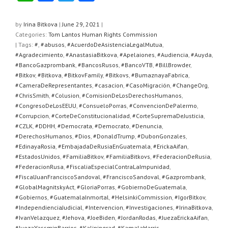
h
a
wi
h
at
c
tt
ar
by
Irina Bitkova
|
June 29, 2021
|
Categories:
Tom Lantos Human Rights Commission
s
e
er
e
| Tags:
#
,
#abusos
,
#AcuerdoDeAsistenciaLegalMutua
,
A
b
#Agradecimiento
,
#AnastasiaBitkova
,
#Apelaiones
,
#Audiencia
,
#Auyda
,
#BancoGazprombank
,
#BancosRusos
,
#BancoVTB
,
#BillBrowder
,
p
o
#Bitkov
,
#Bitkova
,
#BitkovFamily
,
#Bitkovs
,
#BumaznayaFabrica
,
#CameraDeRepresentantes
,
#casacion
,
#CasoMigración
,
#ChangeOrg
,
p
o
#ChrisSmith
,
#Colusion
,
#ComisionDeLosDerechosHumanos
,
k
#CongresoDeLosEEUU
,
#ConsueloPorras
,
#ConvencionDePalermo
,
#Corrupcion
,
#CorteDeConstitucionalidad
,
#CorteSupremaDeJusticia
,
#CZLK
,
#DDHH
,
#Democrata
,
#Democrato
,
#Denuncia
,
#DerechosHumanos
,
#Dios
,
#DonaldTrump
,
#DubonGonzales
,
#EdinayaRosia
,
#EmbajadaDeRusiaEnGuatemala
,
#ErickaAifan
,
#EstadosUnidos
,
#FamiliaBitkov
,
#FamiliaBitkovs
,
#FederacionDeRusia
,
#FederacionRusa
,
#FiscaliaEspecialContraLaImpunidad
,
#FiscalJuanFranciscoSandoval
,
#FranciscoSandoval
,
#Gazprombank
,
#GlobalMagnitskyAct
,
#GloriaPorras
,
#GobiernoDeGuatemala
,
#Gobiernos
,
#GuatemalaInmortal
,
#HelsinkiCommission
,
#IgorBitkov
,
#IndependienciaJudicial
,
#Intervencion
,
#Investigaciones
,
#IrinaBitkova
,
#IvanVelazquez
,
#Jehova
,
#JoeBiden
,
#JordanRodas
,
#JuezaErickaAifan
,
#JuezaYassminBarrios
,
#Kaliningrad
,
#KamalaHarris
,