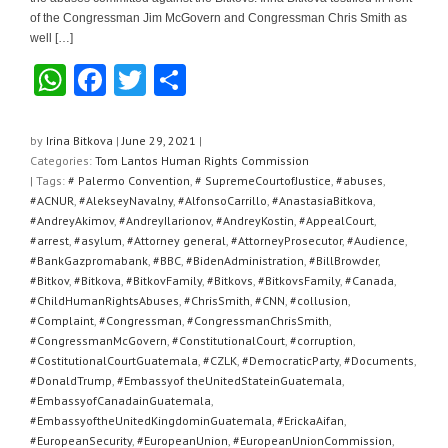
of the Congressman Jim McGovern and Congressman Chris Smith as
well […]
W
F
T
S
h
a
wi
h
at
c
tt
ar
by
Irina Bitkova
|
June 29, 2021
|
Categories:
Tom Lantos Human Rights Commission
s
e
er
e
| Tags:
# Palermo Convention
,
# SupremeCourtofJustice
,
#abuses
,
A
b
#ACNUR
,
#AlekseyNavalny
,
#AlfonsoCarrillo
,
#AnastasiaBitkova
,
#AndreyAkimov
,
#AndreyIlarionov
,
#AndreyKostin
,
#AppealCourt
,
p
o
#arrest
,
#asylum
,
#Attorney general
,
#AttorneyProsecutor
,
#Audience
,
#BankGazpromabank
,
#BBC
,
#BidenAdministration
,
#BillBrowder
,
p
o
#Bitkov
,
#Bitkova
,
#BitkovFamily
,
#Bitkovs
,
#BitkovsFamily
,
#Canada
,
k
#ChildHumanRightsAbuses
,
#ChrisSmith
,
#CNN
,
#collusion
,
#Complaint
,
#Congressman
,
#CongressmanChrisSmith
,
#CongressmanMcGovern
,
#ConstitutionalCourt
,
#corruption
,
#CostitutionalCourtGuatemala
,
#CZLK
,
#DemocraticParty
,
#Documents
,
#DonaldTrump
,
#Embassyof theUnitedStateinGuatemala
,
#EmbassyofCanadainGuatemala
,
#EmbassyoftheUnitedKingdominGuatemala
,
#ErickaAifan
,
#EuropeanSecurity
,
#EuropeanUnion
,
#EuropeanUnionCommission
,