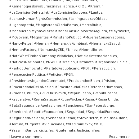
#KamenogorskayaBumaznayaFabrica
,
#KFOB
,
#Kremlin
,
#LaComisionDeHelsinki
,
#LaComisionEuropea
,
#Lantos
,
#LantosHumanRightsCommission
,
#LeningradskayOblast
,
#Ligapropatria
,
#MagistradaGloriaPorras
,
#MarcoRubio
,
#MariaBelenReynaSalazar
,
#MariaConsueloPorrasArgueta
,
#MayraVeliz
,
#McGovern
,
#Migrantes
,
#MinisterioPublico
,
#MujeresConservadoras
,
#NancyPelosi
,
#Neman
,
#NemanckiyKombinat
,
#NemanckyZavod
,
#NemanFactory
,
#NemanskyCBK
,
#Ninez
,
#NormaTorres
,
#NothWestTimberCompany
,
#Noticias
,
#NoticiasInternacionales
,
#NoticiasNacionales
,
#NWTC
,
#Oracion
,
#Orfanato
,
#OrganismoJudicial
,
#PartidoDemocrato
,
#PartidoRepublicano
,
#PDH
,
#Persecucion
,
#PersecucionPolitica
,
#Peticion
,
#PGN
,
#PresidenteAlejandroGiammatei
,
#PresidentJoeBiden
,
#Prision
,
#ProcuradoriaDeLaNacion
,
#ProcuraduriaDeLosDerechosHumanos
,
#Pruebas
,
#Putin
,
#REPChrisSmith
,
#Republicano
,
#Republicanos
,
#Reyderstvo
,
#ReynaSalazar
,
#RogerWicker
,
#Rusia
,
#Rusia Unida
,
#SalaSegunda de Apelaciones
,
#Sanciones
,
#SanPetersburgo
,
#Sberbank
,
#SeattleFoundation
,
#Seguridad
,
#SeguridadEuropea
,
#SeguridadNacional
,
#Senador
,
#Senor
,
#SteveHetch
,
#ThelmaAldana
,
#Tortura
,
#Urgente
,
#Violaciones
,
#VladimirBitkov
,
#VTB
,
#YassminBarrios
,
cicig
,
feci
,
Guatemala
,
Justicia
,
niños
|
Leave a comment
Read more ›