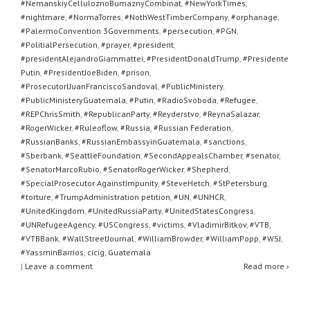
#NemanskiyCelluloznoBumaznyCombinat
,
#NewYorkTimes
,
#nightmare
,
#NormaTorres
,
#NothWestTimberCompany
,
#orphanage
,
#PalermoConvention 3Governments
,
#persecution
,
#PGN
,
#PolitialPersecution
,
#prayer
,
#president
,
#presidentAlejandroGiammattei
,
#PresidentDonaldTrump
,
#Presidente
Putin
,
#PresidentJoeBiden
,
#prison
,
#ProsecutorlJuanFranciscoSandoval
,
#PublicMinistery
,
#PublicMinisteryGuatemala
,
#Putin
,
#RadioSvoboda
,
#Refugee
,
#REPChrisSmith
,
#RepublicanParty
,
#Reyderstvo
,
#ReynaSalazar
,
#RogerWicker
,
#Ruleoflow
,
#Russia
,
#Russian Federation
,
#RussianBanks
,
#RussianEmbassyinGuatemala
,
#sanctions
,
#Sberbank
,
#SeattleFoundation
,
#SecondAppealsChamber
,
#senator
,
#SenatorMarcoRubio
,
#SenatorRogerWicker
,
#Shepherd
,
#SpecialProsecutor AgainstImpunity
,
#SteveHetch
,
#StPetersburg
,
#torture
,
#TrumpAdministration petition
,
#UN
,
#UNHCR
,
#UnitedKingdom
,
#UnitedRussiaParty
,
#UnitedStatesCongress
,
#UNRefugeeAgency
,
#USCongress
,
#victims
,
#VladimirBitkov
,
#VTB
,
#VTBBank
,
#WallStreetJournal
,
#WilliamBrowder
,
#WilliamPopp
,
#WSJ
,
#YassminBarrios
,
cicig
,
Guatemala
|
Leave a comment
Read more ›