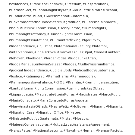
#evidences
,
#FranciscoSandoval
,
#Freedom
,
#Gazprombank
,
#GermanGref
,
#GlobalMagnitskyAct
,
#GloriaPatriciaPorrasEscobar
,
#GloriaPorras
,
#God
,
#GovernmentofGuatemala
,
#GovernmentoftheUnitedStates
,
#gratitude
,
#GuatemalaInmortal
,
#help
,
#HelsinkiCommission
,
#HenryComte
,
#HumanRights
,
#humanrightsattorney
,
#HumanRightsCommission
,
#humanrightsviolations
,
#Humantrafficking
,
#IgorBitkov
,
#Independence
,
#injustice
,
#InternationalSecurity
,
#Interpol
,
#interventions
,
#IrinaBitkova
,
#IvanVelazquez
,
#jail
,
#JamesLankford
,
#Jehovah
,
#JoeBiden
,
#JordanRodas
,
#JudgeErikaAifan
,
#JudgeMariaBelenReynaSalazar
,
#Judges
,
#JudheYassminBarrios
,
#judicial Independence
,
#JudicialBody
,
#JudicialBodyGuatemala
,
#Justice
,
#Kaliningrad
,
#KamalHarris
,
#Kamenogorsk
,
#KamenogorskayaFabrica
,
#KFOB
,
#Kremlin
,
#Kremlin persecution
,
#LantosHumanRightsCommission
,
#LeningradskayOblast
,
#Ligapropatria
,
#MagistrateGloriaPorras
,
#Magistrates
,
#MarcoRubio
,
#MariaConsuelo
,
#MariaConsueloPorrasArgueta
,
#MaryAnastasiaOGrady
,
#MayraVeliz
,
#McGovern
,
#Migrant
,
#Migrants
,
#MigrationCase
,
#MigrationOffice
,
#MikeLee
,
#MinisterioPublicoGuatemala
,
#Mister
,
#Moscow
,
#MujeresConservadoras
,
#MutualLegalAssistanceAgreement
,
#NancyPelosi
,
#Nationalsecurity
,
#Navalny
,
#Neman
,
#NemanFactoty
,