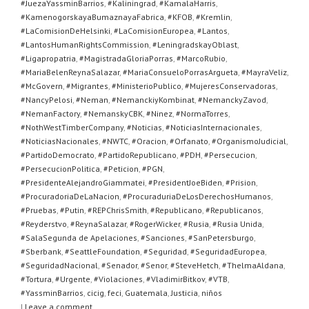
#JuezaYassminBarrios
,
#Kaliningrad
,
#KamalaHarris
,
#KamenogorskayaBumaznayaFabrica
,
#KFOB
,
#Kremlin
,
#LaComisionDeHelsinki
,
#LaComisionEuropea
,
#Lantos
,
#LantosHumanRightsCommission
,
#LeningradskayOblast
,
#Ligapropatria
,
#MagistradaGloriaPorras
,
#MarcoRubio
,
#MariaBelenReynaSalazar
,
#MariaConsueloPorrasArgueta
,
#MayraVeliz
,
#McGovern
,
#Migrantes
,
#MinisterioPublico
,
#MujeresConservadoras
,
#NancyPelosi
,
#Neman
,
#NemanckiyKombinat
,
#NemanckyZavod
,
#NemanFactory
,
#NemanskyCBK
,
#Ninez
,
#NormaTorres
,
#NothWestTimberCompany
,
#Noticias
,
#NoticiasInternacionales
,
#NoticiasNacionales
,
#NWTC
,
#Oracion
,
#Orfanato
,
#OrganismoJudicial
,
#PartidoDemocrato
,
#PartidoRepublicano
,
#PDH
,
#Persecucion
,
#PersecucionPolitica
,
#Peticion
,
#PGN
,
#PresidenteAlejandroGiammatei
,
#PresidentJoeBiden
,
#Prision
,
#ProcuradoriaDeLaNacion
,
#ProcuraduriaDeLosDerechosHumanos
,
#Pruebas
,
#Putin
,
#REPChrisSmith
,
#Republicano
,
#Republicanos
,
#Reyderstvo
,
#ReynaSalazar
,
#RogerWicker
,
#Rusia
,
#Rusia Unida
,
#SalaSegunda de Apelaciones
,
#Sanciones
,
#SanPetersburgo
,
#Sberbank
,
#SeattleFoundation
,
#Seguridad
,
#SeguridadEuropea
,
#SeguridadNacional
,
#Senador
,
#Senor
,
#SteveHetch
,
#ThelmaAldana
,
#Tortura
,
#Urgente
,
#Violaciones
,
#VladimirBitkov
,
#VTB
,
#YassminBarrios
,
cicig
,
feci
,
Guatemala
,
Justicia
,
niños
|
Leave a comment