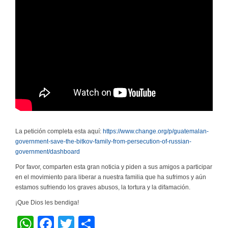
La petición completa esta aquí:
https://www.change.org/p/guatemalan-
government-save-the-bitkov-family-from-persecution-of-russian-
government/dashboard
Por favor, comparten esta gran noticia y piden a sus amigos a participar
en el movimiento para liberar a nuestra familia que ha sufrimos y aún
estamos sufriendo los graves abusos, la tortura y la difamación.
¡Que Dios les bendiga!
W
F
T
C