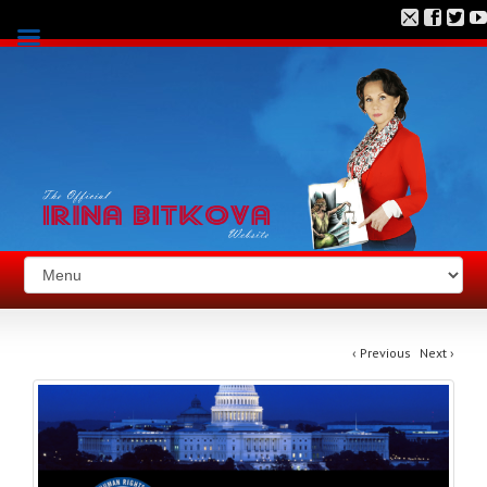
‹
Previous
Next
›