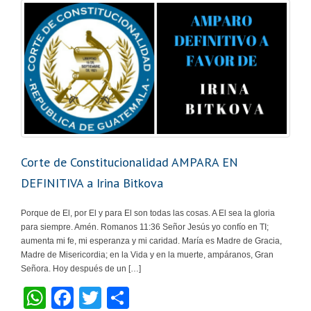
k
Corte de Constitucionalidad AMPARA EN
DEFINITIVA a Irina Bitkova
Porque de El, por El y para El son todas las cosas. A El sea la gloria
para siempre. Amén. Romanos 11:36 Señor Jesús yo confío en TI;
aumenta mi fe, mi esperanza y mi caridad. María es Madre de Gracia,
Madre de Misericordia; en la Vida y en la muerte, ampáranos, Gran
Señora. Hoy después de un […]
W
F
T
C