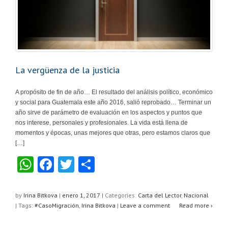
La vergüenza de la justicia
A propósito de fin de año… El resultado del análisis político, económico
y social para Guatemala este año 2016, salió reprobado… Terminar un
año sirve de parámetro de evaluación en los aspectos y puntos que
nos interese, personales y profesionales. La vida está llena de
momentos y épocas, unas mejores que otras, pero estamos claros que
[…]
W
F
T
C
h
a
wi
o
at
c
tt
m
by
Irina Bitkova
|
enero 1, 2017
|
Categories:
Carta del Lector
,
Nacional
| Tags:
#CasoMigración
,
Irina Bitkova
|
Leave a comment
Read more ›
s
e
er
p