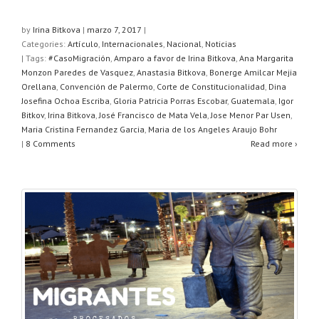
h
a
wi
o
at
c
tt
m
by
Irina Bitkova
|
marzo 7, 2017
|
Categories:
Artículo
,
Internacionales
,
Nacional
,
Noticias
s
e
er
p
| Tags:
#CasoMigración
,
Amparo a favor de Irina Bitkova
,
Ana Margarita
A
b
ar
Monzon Paredes de Vasquez
,
Anastasia Bitkova
,
Bonerge Amilcar Mejia
Orellana
,
Convención de Palermo
,
Corte de Constitucionalidad
,
Dina
p
o
tir
Josefina Ochoa Escriba
,
Gloria Patricia Porras Escobar
,
Guatemala
,
Igor
Bitkov
,
Irina Bitkova
,
José Francisco de Mata Vela
,
Jose Menor Par Usen
,
p
o
Maria Cristina Fernandez Garcia
,
Maria de los Angeles Araujo Bohr
k
|
8 Comments
Read more ›