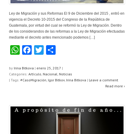
Ley de Migración y sus Reformas El 9 de Diciembre del 2015 , entró en
vigencia el Decreto 10-2015 del Congreso de la República de
Guatemala, por virtud del cual se reformó la Ley de Migración. Dentro
de los considerandos de las reformas a la Ley de Migración efectuadas
mediante el decreto antes mencionado podemos […]
W
F
T
C
h
a
wi
o
at
c
tt
m
by
Irina Bitkova
|
enero 25, 2017
|
Categories:
Artículo
,
Nacional
,
Noticias
s
e
er
p
| Tags:
#CasoMigración
,
Igor Bitkov
,
Irina Bitkova
|
Leave a comment
A
b
ar
Read more ›
p
o
tir
p
o
k