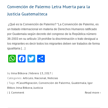
Convención de Palermo Letra Muerta para la
Justicia Guatemalteca
¿Qué es la Convención de Palermo? “La Convención de Palermo, es
un tratado internacional en materia de Derechos Humanos ratificado
por Guatemala según decreto del congreso de la República número
36-2003 en su artículo 19 prohíbe la discriminación o trato desigual a
los migrantes es decir todos los migrantes deben ser tratados de forma
igualitaria […]
W
F
T
C
h
a
wi
o
at
c
tt
m
by
Irina Bitkova
|
febrero 13, 2017
|
Categories:
Artículo
,
Nacional
,
Noticias
s
e
er
p
| Tags:
#CasoMigración
,
Convención de Palermo
,
Guatemala
,
Igor
A
b
ar
Bitkov
,
Irina Bitkova
,
Justicia
|
1 Comment
Read more ›
p
o
tir
p
o