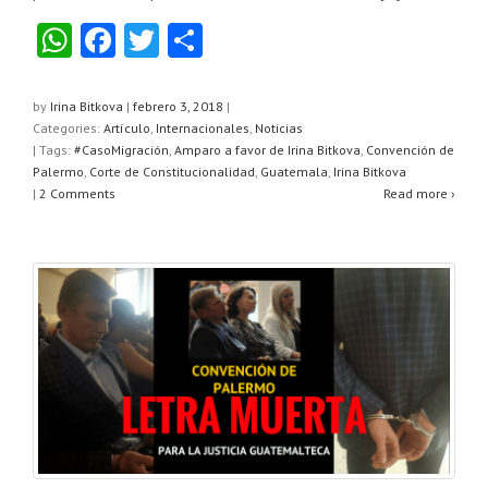
W
F
T
C
h
a
wi
o
at
c
tt
m
by
Irina Bitkova
|
febrero 3, 2018
|
Categories:
Artículo
,
Internacionales
,
Noticias
s
e
er
p
| Tags:
#CasoMigración
,
Amparo a favor de Irina Bitkova
,
Convención de
A
b
ar
Palermo
,
Corte de Constitucionalidad
,
Guatemala
,
Irina Bitkova
|
2 Comments
Read more ›
p
o
tir
p
o
k