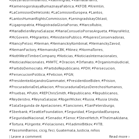
#KamenogorskayaBumaznayaFabrica
,
#KFOB
,
#Kremlin
,
#LaComisionDeHelsinki
,
#LaComisionEuropea
,
#Lantos
,
#LantosHumanRightsCommission
,
#LeningradskayOblast
,
#Ligapropatria
,
#MagistradaGloriaPorras
,
#MarcoRubio
,
#MariaBelenReynaSalazar
,
#MariaConsueloPorrasArgueta
,
#MayraVeliz
,
#McGovern
,
#Migrantes
,
#MinisterioPublico
,
#MujeresConservadoras
,
#NancyPelosi
,
#Neman
,
#NemanckiyKombinat
,
#NemanckyZavod
,
#NemanFactory
,
#NemanskyCBK
,
#Ninez
,
#NormaTorres
,
#NothWestTimberCompany
,
#Noticias
,
#NoticiasInternacionales
,
#NoticiasNacionales
,
#NWTC
,
#Oracion
,
#Orfanato
,
#OrganismoJudicial
,
#PartidoDemocrato
,
#PartidoRepublicano
,
#PDH
,
#Persecucion
,
#PersecucionPolitica
,
#Peticion
,
#PGN
,
#PresidenteAlejandroGiammatei
,
#PresidentJoeBiden
,
#Prision
,
#ProcuradoriaDeLaNacion
,
#ProcuraduriaDeLosDerechosHumanos
,
#Pruebas
,
#Putin
,
#REPChrisSmith
,
#Republicano
,
#Republicanos
,
#Reyderstvo
,
#ReynaSalazar
,
#RogerWicker
,
#Rusia
,
#Rusia Unida
,
#SalaSegunda de Apelaciones
,
#Sanciones
,
#SanPetersburgo
,
#Sberbank
,
#SeattleFoundation
,
#Seguridad
,
#SeguridadEuropea
,
#SeguridadNacional
,
#Senador
,
#Senor
,
#SteveHetch
,
#ThelmaAldana
,
#Tortura
,
#Urgente
,
#Violaciones
,
#VladimirBitkov
,
#VTB
,
#YassminBarrios
,
cicig
,
feci
,
Guatemala
,
Justicia
,
niños
|
Leave a comment
Read more ›