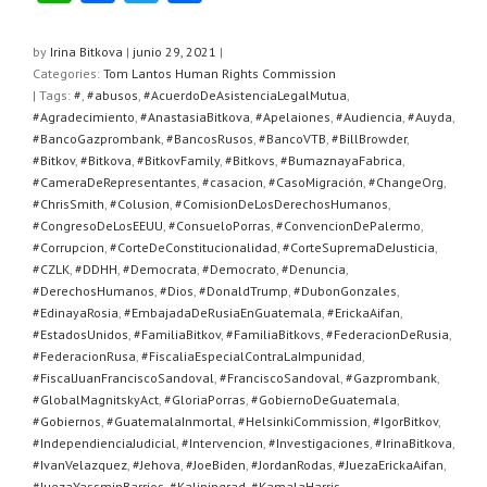
h
a
wi
o
at
c
tt
m
by
Irina Bitkova
|
junio 29, 2021
|
Categories:
Tom Lantos Human Rights Commission
s
e
er
p
| Tags:
#
,
#abusos
,
#AcuerdoDeAsistenciaLegalMutua
,
A
b
ar
#Agradecimiento
,
#AnastasiaBitkova
,
#Apelaiones
,
#Audiencia
,
#Auyda
,
#BancoGazprombank
,
#BancosRusos
,
#BancoVTB
,
#BillBrowder
,
p
o
tir
#Bitkov
,
#Bitkova
,
#BitkovFamily
,
#Bitkovs
,
#BumaznayaFabrica
,
#CameraDeRepresentantes
,
#casacion
,
#CasoMigración
,
#ChangeOrg
,
p
o
#ChrisSmith
,
#Colusion
,
#ComisionDeLosDerechosHumanos
,
k
#CongresoDeLosEEUU
,
#ConsueloPorras
,
#ConvencionDePalermo
,
#Corrupcion
,
#CorteDeConstitucionalidad
,
#CorteSupremaDeJusticia
,
#CZLK
,
#DDHH
,
#Democrata
,
#Democrato
,
#Denuncia
,
#DerechosHumanos
,
#Dios
,
#DonaldTrump
,
#DubonGonzales
,
#EdinayaRosia
,
#EmbajadaDeRusiaEnGuatemala
,
#ErickaAifan
,
#EstadosUnidos
,
#FamiliaBitkov
,
#FamiliaBitkovs
,
#FederacionDeRusia
,
#FederacionRusa
,
#FiscaliaEspecialContraLaImpunidad
,
#FiscalJuanFranciscoSandoval
,
#FranciscoSandoval
,
#Gazprombank
,
#GlobalMagnitskyAct
,
#GloriaPorras
,
#GobiernoDeGuatemala
,
#Gobiernos
,
#GuatemalaInmortal
,
#HelsinkiCommission
,
#IgorBitkov
,
#IndependienciaJudicial
,
#Intervencion
,
#Investigaciones
,
#IrinaBitkova
,
#IvanVelazquez
,
#Jehova
,
#JoeBiden
,
#JordanRodas
,
#JuezaErickaAifan
,
#JuezaYassminBarrios
,
#Kaliningrad
,
#KamalaHarris
,