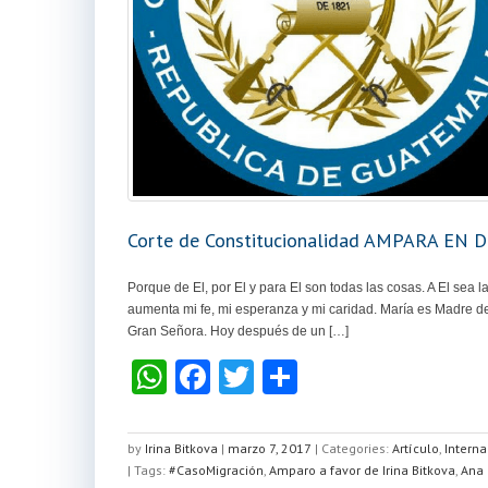
Corte de Constitucionalidad AMPARA EN DE
Porque de El, por El y para El son todas las cosas. A El sea
aumenta mi fe, mi esperanza y mi caridad. María es Madre de
Gran Señora. Hoy después de un […]
W
F
T
C
h
a
wi
o
at
c
tt
m
by
Irina Bitkova
|
marzo 7, 2017
|
Categories:
Artículo
,
Intern
| Tags:
s
#CasoMigración
e
er
,
Amparo a favor de Irina Bitkova
p
,
Ana 