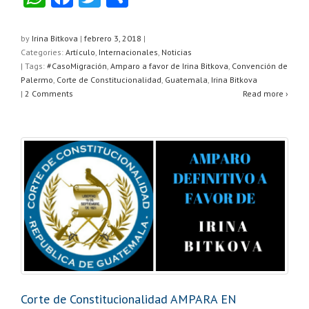
h
a
wi
o
at
c
tt
m
by
Irina Bitkova
|
febrero 3, 2018
|
Categories:
Artículo
,
Internacionales
,
Noticias
s
e
er
p
| Tags:
#CasoMigración
,
Amparo a favor de Irina Bitkova
,
Convención de
A
b
ar
Palermo
,
Corte de Constitucionalidad
,
Guatemala
,
Irina Bitkova
|
2 Comments
Read more ›
p
o
tir
p
o
k
Corte de Constitucionalidad AMPARA EN