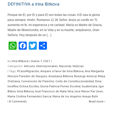
DEFINITIVA a Irina Bitkova
Porque de El, por El y para El son todas las cosas. A El sea la gloria
para siempre. Amén. Romanos 11:36 Señor Jesús yo confío en TI;
aumenta mi fe, mi esperanza y mi caridad. María es Madre de Gracia,
Madre de Misericordia; en la Vida y en la muerte, ampáranos, Gran
Señora. Hoy después de un […]
W
F
T
C
h
a
wi
o
at
c
tt
m
by
Irina Bitkova
|
marzo 7, 2017
|
Categories:
Artículo
,
Internacionales
,
Nacional
,
Noticias
s
e
er
p
| Tags:
#CasoMigración
,
Amparo a favor de Irina Bitkova
,
Ana Margarita
A
b
ar
Monzon Paredes de Vasquez
,
Anastasia Bitkova
,
Bonerge Amilcar Mejia
Orellana
,
Convención de Palermo
,
Corte de Constitucionalidad
,
Dina
p
o
tir
Josefina Ochoa Escriba
,
Gloria Patricia Porras Escobar
,
Guatemala
,
Igor
Bitkov
,
Irina Bitkova
,
José Francisco de Mata Vela
,
Jose Menor Par Usen
,
p
o
Maria Cristina Fernandez Garcia
,
Maria de los Angeles Araujo Bohr
k
|
8 Comments
Read more ›