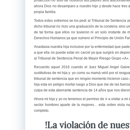
protección no solo de nosotros sus padres sino adicionalmen
ahora Dios no desamparo a nuestro hijo y desde hace tres a
propia familia.
Todos estos extremos se los pedi al Tribunal de Sentencia p
dicho tribunal no hizo una graduación de la condena sino u
de tal forma que ellos no tuvieron ni un solo instante de 
Derechos Humanos ya que vulnero el Principio de Unión Fami
Anastasia nuestra hija inclusive por la enfermedad que padec
a que ella no puede estar en carcel ya que surgirá en depre
al Tribunal de Sentencia Penal de Mayor Riesgo Grupo «A».
Recuerdo aquel 2016 cuando el Juez Miguel Angel Galvez 
sustitutivas de mi hija y yo como su mamá veló por el resguar
tribunal de sentencia que en ningún momento hicieron caso 
hija esta en peligro mortal ruego a Dios que me de las fuer
culpa de esta aberrante sentencia de 14 años que nos dieron 
Ahora mi hija y yo no tenemos el permiso de ir a visitar a
sector hombres aparte de la mujeres… esta orden viola n
completo.
!La violación de nue