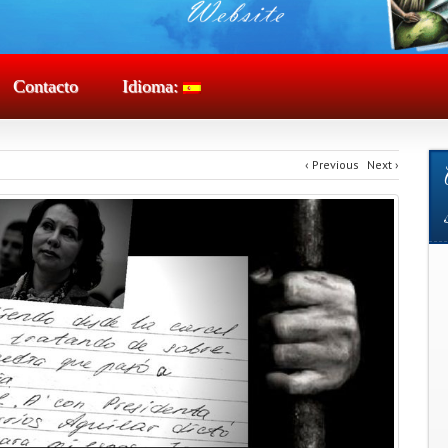
Contacto
Idioma:
‹
Previous
Next
›