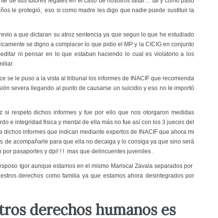
te de sus tutores legales en el caso de nosotros faltar… tal y como pasó
ños le protegió, eso si como madre les digo que nadie puede sustituir la
revio a que dictaran su atroz sentencia ya que segun lo que he estudiado
nicamente se digno a complacer lo que pidio el MP y la CICIG en conjunto
meditar ni pensar en lo que estaban haciendo lo cual es violatorio a los
liar.
e se le puso a la vista al tribunal los informes de INACIF que recomienda
sión severa llegando al punto de causarse un suicidio y eso no le importó
si respeto dichos informes y fue por ello que nos otorgaron medidas
do e integridad fisica y mental de ella más no fue así con los 3 jueces del
a dichos informes que indican mediante expertos de INACIF que ahora mi
zas de acompañarle para que ella no decaiga y lo consiga ya que sino será
por pasaportes y dpi! ! ! mas que delincuentes juveniles .
 mi esposo Igor aunque estamos en el mismo Mariscal Zavala separados por
uestros derechos como familia ya que estamos ahora desintegrados por
stros derechos humanos es