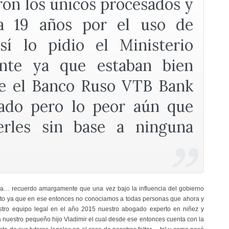
ron los únicos procesados y
a 19 años por el uso de
sí lo pidio el Ministerio
ente ya que estaban bien
ue el Banco Ruso VTB Bank
mado pero lo peor aún que
eerles sin base a ninguna
presa… recuerdo amargamente que una vez bajo la influencia del gobierno
nato ya que en ese entonces no conociamos a todas personas que ahora y
stro equipo legal en el año 2015 nuestro abogado experto en niñez y
a nuestro pequeño hijo Vladimir el cual desde ese entonces cuenta con la