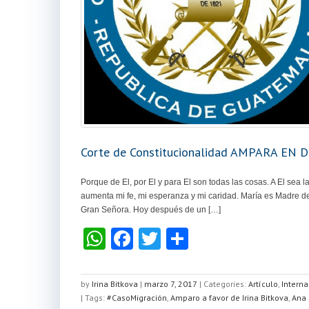
Corte de Constitucionalidad AMPARA EN DE
Porque de El, por El y para El son todas las cosas. A El sea
aumenta mi fe, mi esperanza y mi caridad. María es Madre de
Gran Señora. Hoy después de un […]
W
F
T
C
h
a
wi
o
at
c
tt
m
by
Irina Bitkova
|
marzo 7, 2017
|
Categories:
Artículo
,
Intern
| Tags:
s
#CasoMigración
e
er
,
Amparo a favor de Irina Bitkova
p
,
Ana 