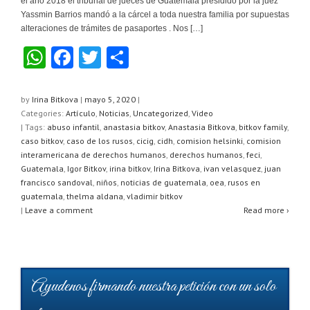
el año 2018 el tribunal de jueces de Guatemala presidido por la juez
Yassmin Barrios mandó a la cárcel a toda nuestra familia por supuestas
alteraciones de trámites de pasaportes . Nos […]
W
F
T
C
h
a
wi
o
at
c
tt
m
by
Irina Bitkova
|
mayo 5, 2020
|
Categories:
Artículo
,
Noticias
,
Uncategorized
,
Video
s
e
er
p
| Tags:
abuso infantil
,
anastasia bitkov
,
Anastasia Bitkova
,
bitkov family
,
A
b
ar
caso bitkov
,
caso de los rusos
,
cicig
,
cidh
,
comision helsinki
,
comision
interamericana de derechos humanos
,
derechos humanos
,
feci
,
p
o
tir
Guatemala
,
Igor Bitkov
,
irina bitkov
,
Irina Bitkova
,
ivan velasquez
,
juan
francisco sandoval
,
niños
,
noticias de guatemala
,
oea
,
rusos en
p
o
guatemala
,
thelma aldana
,
vladimir bitkov
k
|
Leave a comment
Read more ›
Ayudenos firmando nuestra petición con un solo