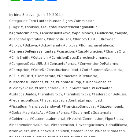
h
a
wi
o
at
c
tt
m
by
Irina Bitkova
|
junio 29, 2021
|
Categories:
Tom Lantos Human Rights Commission
s
e
er
p
| Tags:
#
,
#abusos
,
#AcuerdoDeAsistenciaLegalMutua
,
A
b
ar
#Agradecimiento
,
#AnastasiaBitkova
,
#Apelaiones
,
#Audiencia
,
#Auyda
,
#BancoGazprombank
,
#BancosRusos
,
#BancoVTB
,
#BillBrowder
,
p
o
tir
#Bitkov
,
#Bitkova
,
#BitkovFamily
,
#Bitkovs
,
#BumaznayaFabrica
,
#CameraDeRepresentantes
,
#casacion
,
#CasoMigración
,
#ChangeOrg
,
p
o
#ChrisSmith
,
#Colusion
,
#ComisionDeLosDerechosHumanos
,
k
#CongresoDeLosEEUU
,
#ConsueloPorras
,
#ConvencionDePalermo
,
#Corrupcion
,
#CorteDeConstitucionalidad
,
#CorteSupremaDeJusticia
,
#CZLK
,
#DDHH
,
#Democrata
,
#Democrato
,
#Denuncia
,
#DerechosHumanos
,
#Dios
,
#DonaldTrump
,
#DubonGonzales
,
#EdinayaRosia
,
#EmbajadaDeRusiaEnGuatemala
,
#ErickaAifan
,
#EstadosUnidos
,
#FamiliaBitkov
,
#FamiliaBitkovs
,
#FederacionDeRusia
,
#FederacionRusa
,
#FiscaliaEspecialContraLaImpunidad
,
#FiscalJuanFranciscoSandoval
,
#FranciscoSandoval
,
#Gazprombank
,
#GlobalMagnitskyAct
,
#GloriaPorras
,
#GobiernoDeGuatemala
,
#Gobiernos
,
#GuatemalaInmortal
,
#HelsinkiCommission
,
#IgorBitkov
,
#IndependienciaJudicial
,
#Intervencion
,
#Investigaciones
,
#IrinaBitkova
,
#IvanVelazquez
,
#Jehova
,
#JoeBiden
,
#JordanRodas
,
#JuezaErickaAifan
,
#JuezaYassminBarrios
,
#Kaliningrad
,
#KamalaHarris
,