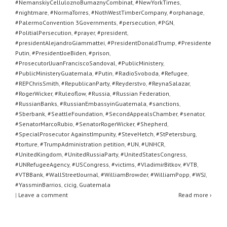
#NemanskiyCelluloznoBumaznyCombinat
,
#NewYorkTimes
,
#nightmare
,
#NormaTorres
,
#NothWestTimberCompany
,
#orphanage
,
#PalermoConvention 3Governments
,
#persecution
,
#PGN
,
#PolitialPersecution
,
#prayer
,
#president
,
#presidentAlejandroGiammattei
,
#PresidentDonaldTrump
,
#Presidente
Putin
,
#PresidentJoeBiden
,
#prison
,
#ProsecutorlJuanFranciscoSandoval
,
#PublicMinistery
,
#PublicMinisteryGuatemala
,
#Putin
,
#RadioSvoboda
,
#Refugee
,
#REPChrisSmith
,
#RepublicanParty
,
#Reyderstvo
,
#ReynaSalazar
,
#RogerWicker
,
#Ruleoflow
,
#Russia
,
#Russian Federation
,
#RussianBanks
,
#RussianEmbassyinGuatemala
,
#sanctions
,
#Sberbank
,
#SeattleFoundation
,
#SecondAppealsChamber
,
#senator
,
#SenatorMarcoRubio
,
#SenatorRogerWicker
,
#Shepherd
,
#SpecialProsecutor AgainstImpunity
,
#SteveHetch
,
#StPetersburg
,
#torture
,
#TrumpAdministration petition
,
#UN
,
#UNHCR
,
#UnitedKingdom
,
#UnitedRussiaParty
,
#UnitedStatesCongress
,
#UNRefugeeAgency
,
#USCongress
,
#victims
,
#VladimirBitkov
,
#VTB
,
#VTBBank
,
#WallStreetJournal
,
#WilliamBrowder
,
#WilliamPopp
,
#WSJ
,
#YassminBarrios
,
cicig
,
Guatemala
|
Leave a comment
Read more ›