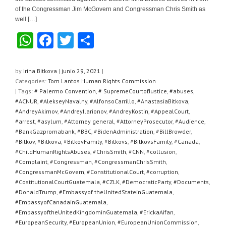
of the Congressman Jim McGovern and Congressman Chris Smith as
well […]
W
F
T
C
h
a
wi
o
at
c
tt
m
by
Irina Bitkova
|
junio 29, 2021
|
Categories:
Tom Lantos Human Rights Commission
s
e
er
p
| Tags:
# Palermo Convention
,
# SupremeCourtofJustice
,
#abuses
,
A
b
ar
#ACNUR
,
#AlekseyNavalny
,
#AlfonsoCarrillo
,
#AnastasiaBitkova
,
#AndreyAkimov
,
#AndreyIlarionov
,
#AndreyKostin
,
#AppealCourt
,
p
o
tir
#arrest
,
#asylum
,
#Attorney general
,
#AttorneyProsecutor
,
#Audience
,
#BankGazpromabank
,
#BBC
,
#BidenAdministration
,
#BillBrowder
,
p
o
#Bitkov
,
#Bitkova
,
#BitkovFamily
,
#Bitkovs
,
#BitkovsFamily
,
#Canada
,
k
#ChildHumanRightsAbuses
,
#ChrisSmith
,
#CNN
,
#collusion
,
#Complaint
,
#Congressman
,
#CongressmanChrisSmith
,
#CongressmanMcGovern
,
#ConstitutionalCourt
,
#corruption
,
#CostitutionalCourtGuatemala
,
#CZLK
,
#DemocraticParty
,
#Documents
,
#DonaldTrump
,
#Embassyof theUnitedStateinGuatemala
,
#EmbassyofCanadainGuatemala
,
#EmbassyoftheUnitedKingdominGuatemala
,
#ErickaAifan
,
#EuropeanSecurity
,
#EuropeanUnion
,
#EuropeanUnionCommission
,