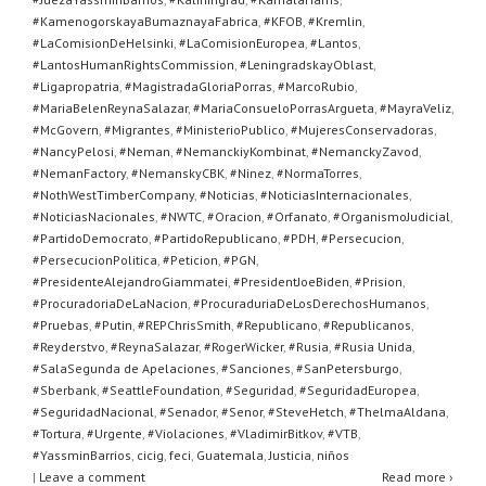
#KamenogorskayaBumaznayaFabrica
,
#KFOB
,
#Kremlin
,
#LaComisionDeHelsinki
,
#LaComisionEuropea
,
#Lantos
,
#LantosHumanRightsCommission
,
#LeningradskayOblast
,
#Ligapropatria
,
#MagistradaGloriaPorras
,
#MarcoRubio
,
#MariaBelenReynaSalazar
,
#MariaConsueloPorrasArgueta
,
#MayraVeliz
,
#McGovern
,
#Migrantes
,
#MinisterioPublico
,
#MujeresConservadoras
,
#NancyPelosi
,
#Neman
,
#NemanckiyKombinat
,
#NemanckyZavod
,
#NemanFactory
,
#NemanskyCBK
,
#Ninez
,
#NormaTorres
,
#NothWestTimberCompany
,
#Noticias
,
#NoticiasInternacionales
,
#NoticiasNacionales
,
#NWTC
,
#Oracion
,
#Orfanato
,
#OrganismoJudicial
,
#PartidoDemocrato
,
#PartidoRepublicano
,
#PDH
,
#Persecucion
,
#PersecucionPolitica
,
#Peticion
,
#PGN
,
#PresidenteAlejandroGiammatei
,
#PresidentJoeBiden
,
#Prision
,
#ProcuradoriaDeLaNacion
,
#ProcuraduriaDeLosDerechosHumanos
,
#Pruebas
,
#Putin
,
#REPChrisSmith
,
#Republicano
,
#Republicanos
,
#Reyderstvo
,
#ReynaSalazar
,
#RogerWicker
,
#Rusia
,
#Rusia Unida
,
#SalaSegunda de Apelaciones
,
#Sanciones
,
#SanPetersburgo
,
#Sberbank
,
#SeattleFoundation
,
#Seguridad
,
#SeguridadEuropea
,
#SeguridadNacional
,
#Senador
,
#Senor
,
#SteveHetch
,
#ThelmaAldana
,
#Tortura
,
#Urgente
,
#Violaciones
,
#VladimirBitkov
,
#VTB
,
#YassminBarrios
,
cicig
,
feci
,
Guatemala
,
Justicia
,
niños
|
Leave a comment
Read more ›