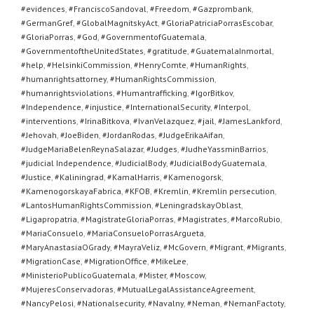
#evidences
,
#FranciscoSandoval
,
#Freedom
,
#Gazprombank
,
#GermanGref
,
#GlobalMagnitskyAct
,
#GloriaPatriciaPorrasEscobar
,
#GloriaPorras
,
#God
,
#GovernmentofGuatemala
,
#GovernmentoftheUnitedStates
,
#gratitude
,
#GuatemalaInmortal
,
#help
,
#HelsinkiCommission
,
#HenryComte
,
#HumanRights
,
#humanrightsattorney
,
#HumanRightsCommission
,
#humanrightsviolations
,
#Humantrafficking
,
#IgorBitkov
,
#Independence
,
#injustice
,
#InternationalSecurity
,
#Interpol
,
#interventions
,
#IrinaBitkova
,
#IvanVelazquez
,
#jail
,
#JamesLankford
,
#Jehovah
,
#JoeBiden
,
#JordanRodas
,
#JudgeErikaAifan
,
#JudgeMariaBelenReynaSalazar
,
#Judges
,
#JudheYassminBarrios
,
#judicial Independence
,
#JudicialBody
,
#JudicialBodyGuatemala
,
#Justice
,
#Kaliningrad
,
#KamalHarris
,
#Kamenogorsk
,
#KamenogorskayaFabrica
,
#KFOB
,
#Kremlin
,
#Kremlin persecution
,
#LantosHumanRightsCommission
,
#LeningradskayOblast
,
#Ligapropatria
,
#MagistrateGloriaPorras
,
#Magistrates
,
#MarcoRubio
,
#MariaConsuelo
,
#MariaConsueloPorrasArgueta
,
#MaryAnastasiaOGrady
,
#MayraVeliz
,
#McGovern
,
#Migrant
,
#Migrants
,
#MigrationCase
,
#MigrationOffice
,
#MikeLee
,
#MinisterioPublicoGuatemala
,
#Mister
,
#Moscow
,
#MujeresConservadoras
,
#MutualLegalAssistanceAgreement
,
#NancyPelosi
,
#Nationalsecurity
,
#Navalny
,
#Neman
,
#NemanFactoty
,