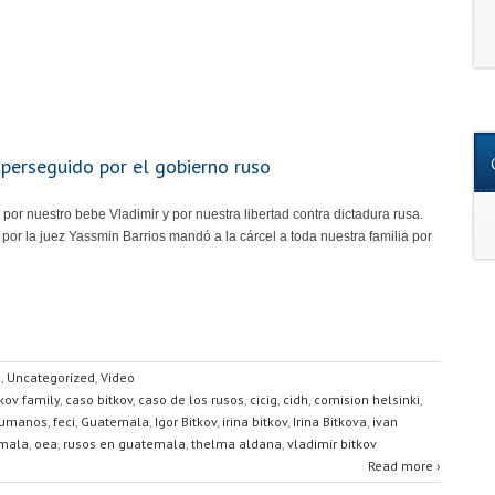
perseguido por el gobierno ruso
por nuestro bebe Vladimir y por nuestra libertad contra dictadura rusa.
por la juez Yassmin Barrios mandó a la cárcel a toda nuestra familia por
s
,
Uncategorized
,
Video
tkov family
,
caso bitkov
,
caso de los rusos
,
cicig
,
cidh
,
comision helsinki
,
humanos
,
feci
,
Guatemala
,
Igor Bitkov
,
irina bitkov
,
Irina Bitkova
,
ivan
emala
,
oea
,
rusos en guatemala
,
thelma aldana
,
vladimir bitkov
Read more ›