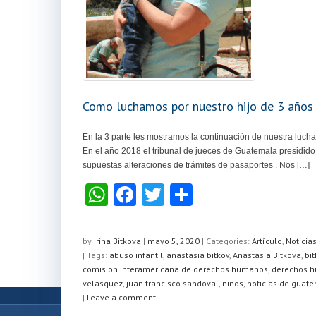
Como luchamos por nuestro hijo de 3 años 
En la 3 parte les mostramos la continuación de nuestra lucha 
En el año 2018 el tribunal de jueces de Guatemala presidido 
supuestas alteraciones de trámites de pasaportes . Nos […]
W
F
T
C
h
a
wi
o
at
c
tt
m
by
Irina Bitkova
|
mayo 5, 2020
|
Categories:
Artículo
,
Noticia
| Tags:
s
abuso infantil
e
,
er
anastasia bitkov
p
,
Anastasia Bitkova
,
bi
comision interamericana de derechos humanos
,
derechos 
A
b
ar
velasquez
,
juan francisco sandoval
,
niños
,
noticias de guat
|
Leave a comment
p
o
tir