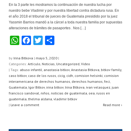
En la 3 parte les mostramos la continuación de nuestra lucha por
nuestro bebe Vladimir y por nuestra libertad contra dictadura rusa. En
el año 2018 el tribunal de jueces de Guatemala presidido por la juez
Yassmin Barrios mandó a la cárcel a toda nuestra familia por supuestas
alteraciones de trámites de pasaportes . Nos […]
W
F
T
C
h
a
wi
o
at
c
tt
m
by
Irina Bitkova
|
mayo 5, 2020
|
Categories:
Artículo
,
Noticias
,
Uncategorized
,
Video
s
e
er
p
| Tags:
abuso infantil
,
anastasia bitkov
,
Anastasia Bitkova
,
bitkov family
,
A
b
ar
caso bitkov
,
caso de los rusos
,
cicig
,
cidh
,
comision helsinki
,
comision
interamericana de derechos humanos
,
derechos humanos
,
feci
,
p
o
tir
Guatemala
,
Igor Bitkov
,
irina bitkov
,
Irina Bitkova
,
ivan velasquez
,
juan
francisco sandoval
,
niños
,
noticias de guatemala
,
oea
,
rusos en
p
o
guatemala
,
thelma aldana
,
vladimir bitkov
k
|
Leave a comment
Read more ›