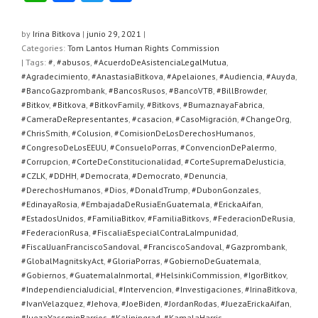
h
a
wi
o
at
c
tt
m
by
Irina Bitkova
|
junio 29, 2021
|
Categories:
Tom Lantos Human Rights Commission
s
e
er
p
| Tags:
#
,
#abusos
,
#AcuerdoDeAsistenciaLegalMutua
,
A
b
ar
#Agradecimiento
,
#AnastasiaBitkova
,
#Apelaiones
,
#Audiencia
,
#Auyda
,
#BancoGazprombank
,
#BancosRusos
,
#BancoVTB
,
#BillBrowder
,
p
o
tir
#Bitkov
,
#Bitkova
,
#BitkovFamily
,
#Bitkovs
,
#BumaznayaFabrica
,
#CameraDeRepresentantes
,
#casacion
,
#CasoMigración
,
#ChangeOrg
,
p
o
#ChrisSmith
,
#Colusion
,
#ComisionDeLosDerechosHumanos
,
k
#CongresoDeLosEEUU
,
#ConsueloPorras
,
#ConvencionDePalermo
,
#Corrupcion
,
#CorteDeConstitucionalidad
,
#CorteSupremaDeJusticia
,
#CZLK
,
#DDHH
,
#Democrata
,
#Democrato
,
#Denuncia
,
#DerechosHumanos
,
#Dios
,
#DonaldTrump
,
#DubonGonzales
,
#EdinayaRosia
,
#EmbajadaDeRusiaEnGuatemala
,
#ErickaAifan
,
#EstadosUnidos
,
#FamiliaBitkov
,
#FamiliaBitkovs
,
#FederacionDeRusia
,
#FederacionRusa
,
#FiscaliaEspecialContraLaImpunidad
,
#FiscalJuanFranciscoSandoval
,
#FranciscoSandoval
,
#Gazprombank
,
#GlobalMagnitskyAct
,
#GloriaPorras
,
#GobiernoDeGuatemala
,
#Gobiernos
,
#GuatemalaInmortal
,
#HelsinkiCommission
,
#IgorBitkov
,
#IndependienciaJudicial
,
#Intervencion
,
#Investigaciones
,
#IrinaBitkova
,
#IvanVelazquez
,
#Jehova
,
#JoeBiden
,
#JordanRodas
,
#JuezaErickaAifan
,
#JuezaYassminBarrios
,
#Kaliningrad
,
#KamalaHarris
,