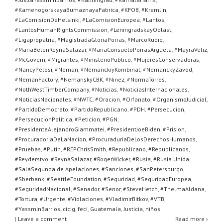
#KamenogorskayaBumaznayaFabrica
,
#KFOB
,
#Kremlin
,
#LaComisionDeHelsinki
,
#LaComisionEuropea
,
#Lantos
,
#LantosHumanRightsCommission
,
#LeningradskayOblast
,
#Ligapropatria
,
#MagistradaGloriaPorras
,
#MarcoRubio
,
#MariaBelenReynaSalazar
,
#MariaConsueloPorrasArgueta
,
#MayraVeliz
,
#McGovern
,
#Migrantes
,
#MinisterioPublico
,
#MujeresConservadoras
,
#NancyPelosi
,
#Neman
,
#NemanckiyKombinat
,
#NemanckyZavod
,
#NemanFactory
,
#NemanskyCBK
,
#Ninez
,
#NormaTorres
,
#NothWestTimberCompany
,
#Noticias
,
#NoticiasInternacionales
,
#NoticiasNacionales
,
#NWTC
,
#Oracion
,
#Orfanato
,
#OrganismoJudicial
,
#PartidoDemocrato
,
#PartidoRepublicano
,
#PDH
,
#Persecucion
,
#PersecucionPolitica
,
#Peticion
,
#PGN
,
#PresidenteAlejandroGiammatei
,
#PresidentJoeBiden
,
#Prision
,
#ProcuradoriaDeLaNacion
,
#ProcuraduriaDeLosDerechosHumanos
,
#Pruebas
,
#Putin
,
#REPChrisSmith
,
#Republicano
,
#Republicanos
,
#Reyderstvo
,
#ReynaSalazar
,
#RogerWicker
,
#Rusia
,
#Rusia Unida
,
#SalaSegunda de Apelaciones
,
#Sanciones
,
#SanPetersburgo
,
#Sberbank
,
#SeattleFoundation
,
#Seguridad
,
#SeguridadEuropea
,
#SeguridadNacional
,
#Senador
,
#Senor
,
#SteveHetch
,
#ThelmaAldana
,
#Tortura
,
#Urgente
,
#Violaciones
,
#VladimirBitkov
,
#VTB
,
#YassminBarrios
,
cicig
,
feci
,
Guatemala
,
Justicia
,
niños
|
Leave a comment
Read more ›