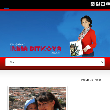
‹
Previous
Next
›