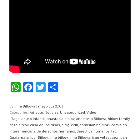
W
F
T
C
h
a
wi
o
at
c
tt
m
by
Irina Bitkova
|
mayo 5, 2020
|
Categories:
Artículo
,
Noticias
,
Uncategorized
,
Video
s
e
er
p
| Tags:
abuso infantil
,
anastasia bitkov
,
Anastasia Bitkova
,
bitkov family
,
A
b
ar
caso bitkov
,
caso de los rusos
,
cicig
,
cidh
,
comision helsinki
,
comision
interamericana de derechos humanos
,
derechos humanos
,
feci
,
p
o
tir
Guatemala
,
Igor Bitkov
,
irina bitkov
,
Irina Bitkova
,
ivan velasquez
,
juan