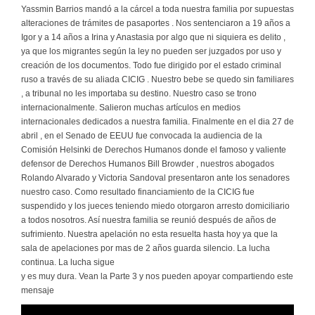
Yassmin Barrios mandó a la cárcel a toda nuestra familia por supuestas
alteraciones de trámites de pasaportes . Nos sentenciaron a 19 años a
Igor y a 14 años a Irina y Anastasia por algo que ni siquiera es delito ,
ya que los migrantes según la ley no pueden ser juzgados por uso y
creación de los documentos. Todo fue dirigido por el estado criminal
ruso a través de su aliada CICIG . Nuestro bebe se quedo sin familiares
, a tribunal no les importaba su destino. Nuestro caso se trono
internacionalmente. Salieron muchas artículos en medios
internacionales dedicados a nuestra familia. Finalmente en el dia 27 de
abril , en el Senado de EEUU fue convocada la audiencia de la
Comisión Helsinki de Derechos Humanos donde el famoso y valiente
defensor de Derechos Humanos Bill Browder , nuestros abogados
Rolando Alvarado y Victoria Sandoval presentaron ante los senadores
nuestro caso. Como resultado financiamiento de la CICIG fue
suspendido y los jueces teniendo miedo otorgaron arresto domiciliario
a todos nosotros. Así nuestra familia se reunió después de años de
sufrimiento. Nuestra apelación no esta resuelta hasta hoy ya que la
sala de apelaciones por mas de 2 años guarda silencio. La lucha
continua. La lucha sigue
y es muy dura. Vean la Parte 3 y nos pueden apoyar compartiendo este
mensaje