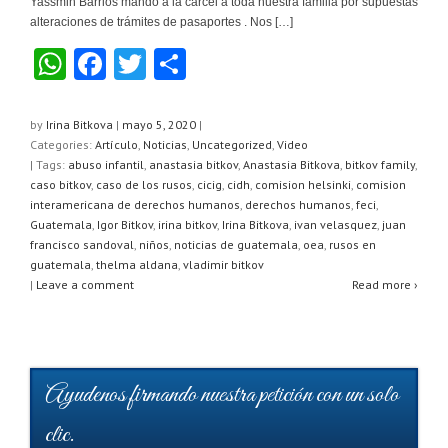
Yassmin Barrios mandó a la cárcel a toda nuestra familia por supuestas
alteraciones de trámites de pasaportes . Nos […]
W
F
T
C
h
a
wi
o
at
c
tt
m
by
Irina Bitkova
|
mayo 5, 2020
|
Categories:
Artículo
,
Noticias
,
Uncategorized
,
Video
s
e
er
p
| Tags:
abuso infantil
,
anastasia bitkov
,
Anastasia Bitkova
,
bitkov family
,
A
b
ar
caso bitkov
,
caso de los rusos
,
cicig
,
cidh
,
comision helsinki
,
comision
interamericana de derechos humanos
,
derechos humanos
,
feci
,
p
o
tir
Guatemala
,
Igor Bitkov
,
irina bitkov
,
Irina Bitkova
,
ivan velasquez
,
juan
francisco sandoval
,
niños
,
noticias de guatemala
,
oea
,
rusos en
p
o
guatemala
,
thelma aldana
,
vladimir bitkov
k
|
Leave a comment
Read more ›
Ayudenos firmando nuestra petición con un solo
clic.