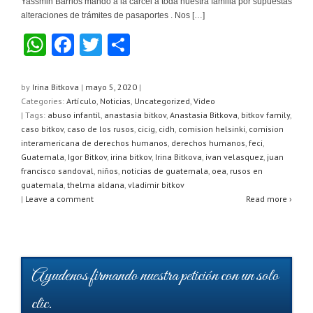
Yassmin Barrios mandó a la cárcel a toda nuestra familia por supuestas
alteraciones de trámites de pasaportes . Nos […]
W
F
T
C
h
a
wi
o
at
c
tt
m
by
Irina Bitkova
|
mayo 5, 2020
|
Categories:
Artículo
,
Noticias
,
Uncategorized
,
Video
s
e
er
p
| Tags:
abuso infantil
,
anastasia bitkov
,
Anastasia Bitkova
,
bitkov family
,
A
b
ar
caso bitkov
,
caso de los rusos
,
cicig
,
cidh
,
comision helsinki
,
comision
interamericana de derechos humanos
,
derechos humanos
,
feci
,
p
o
tir
Guatemala
,
Igor Bitkov
,
irina bitkov
,
Irina Bitkova
,
ivan velasquez
,
juan
francisco sandoval
,
niños
,
noticias de guatemala
,
oea
,
rusos en
p
o
guatemala
,
thelma aldana
,
vladimir bitkov
k
|
Leave a comment
Read more ›
Ayudenos firmando nuestra petición con un solo
clic.