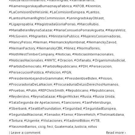
#KamenogorskayaBumaznayaFabrica
,
#KFOB
,
#Kremlin
,
#LaComisionDeHelsinki
,
#LaComisionEuropea
,
#Lantos
,
#LantosHumanRightsCommission
,
#LeningradskayOblast
,
#Ligapropatria
,
#MagistradaGloriaPorras
,
#MarcoRubio
,
#MariaBelenReynaSalazar
,
#MariaConsueloPorrasArgueta
,
#MayraVeliz
,
#McGovern
,
#Migrantes
,
#MinisterioPublico
,
#MujeresConservadoras
,
#NancyPelosi
,
#Neman
,
#NemanckiyKombinat
,
#NemanckyZavod
,
#NemanFactory
,
#NemanskyCBK
,
#Ninez
,
#NormaTorres
,
#NothWestTimberCompany
,
#Noticias
,
#NoticiasInternacionales
,
#NoticiasNacionales
,
#NWTC
,
#Oracion
,
#Orfanato
,
#OrganismoJudicial
,
#PartidoDemocrato
,
#PartidoRepublicano
,
#PDH
,
#Persecucion
,
#PersecucionPolitica
,
#Peticion
,
#PGN
,
#PresidenteAlejandroGiammatei
,
#PresidentJoeBiden
,
#Prision
,
#ProcuradoriaDeLaNacion
,
#ProcuraduriaDeLosDerechosHumanos
,
#Pruebas
,
#Putin
,
#REPChrisSmith
,
#Republicano
,
#Republicanos
,
#Reyderstvo
,
#ReynaSalazar
,
#RogerWicker
,
#Rusia
,
#Rusia Unida
,
#SalaSegunda de Apelaciones
,
#Sanciones
,
#SanPetersburgo
,
#Sberbank
,
#SeattleFoundation
,
#Seguridad
,
#SeguridadEuropea
,
#SeguridadNacional
,
#Senador
,
#Senor
,
#SteveHetch
,
#ThelmaAldana
,
#Tortura
,
#Urgente
,
#Violaciones
,
#VladimirBitkov
,
#VTB
,
#YassminBarrios
,
cicig
,
feci
,
Guatemala
,
Justicia
,
niños
|
Leave a comment
Read more ›