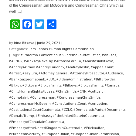
of the Congressman Jim McGovern and Congressman Chris Smith as
well […]
W
F
T
C
h
a
wi
o
at
c
tt
m
by
Irina Bitkova
|
junio 29, 2021
|
Categories:
Tom Lantos Human Rights Commission
s
e
er
p
| Tags:
# Palermo Convention
,
# SupremeCourtofJustice
,
#abuses
,
A
b
ar
#ACNUR
,
#AlekseyNavalny
,
#AlfonsoCarrillo
,
#AnastasiaBitkova
,
#AndreyAkimov
,
#AndreyIlarionov
,
#AndreyKostin
,
#AppealCourt
,
p
o
tir
#arrest
,
#asylum
,
#Attorney general
,
#AttorneyProsecutor
,
#Audience
,
#BankGazpromabank
,
#BBC
,
#BidenAdministration
,
#BillBrowder
,
p
o
#Bitkov
,
#Bitkova
,
#BitkovFamily
,
#Bitkovs
,
#BitkovsFamily
,
#Canada
,
k
#ChildHumanRightsAbuses
,
#ChrisSmith
,
#CNN
,
#collusion
,
#Complaint
,
#Congressman
,
#CongressmanChrisSmith
,
#CongressmanMcGovern
,
#ConstitutionalCourt
,
#corruption
,
#CostitutionalCourtGuatemala
,
#CZLK
,
#DemocraticParty
,
#Documents
,
#DonaldTrump
,
#Embassyof theUnitedStateinGuatemala
,
#EmbassyofCanadainGuatemala
,
#EmbassyoftheUnitedKingdominGuatemala
,
#ErickaAifan
,
#EuropeanSecurity
,
#EuropeanUnion
,
#EuropeanUnionCommission
,