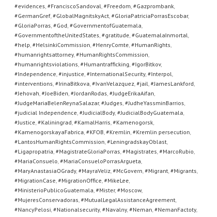
#evidences
,
#FranciscoSandoval
,
#Freedom
,
#Gazprombank
,
#GermanGref
,
#GlobalMagnitskyAct
,
#GloriaPatriciaPorrasEscobar
,
#GloriaPorras
,
#God
,
#GovernmentofGuatemala
,
#GovernmentoftheUnitedStates
,
#gratitude
,
#GuatemalaInmortal
,
#help
,
#HelsinkiCommission
,
#HenryComte
,
#HumanRights
,
#humanrightsattorney
,
#HumanRightsCommission
,
#humanrightsviolations
,
#Humantrafficking
,
#IgorBitkov
,
#Independence
,
#injustice
,
#InternationalSecurity
,
#Interpol
,
#interventions
,
#IrinaBitkova
,
#IvanVelazquez
,
#jail
,
#JamesLankford
,
#Jehovah
,
#JoeBiden
,
#JordanRodas
,
#JudgeErikaAifan
,
#JudgeMariaBelenReynaSalazar
,
#Judges
,
#JudheYassminBarrios
,
#judicial Independence
,
#JudicialBody
,
#JudicialBodyGuatemala
,
#Justice
,
#Kaliningrad
,
#KamalHarris
,
#Kamenogorsk
,
#KamenogorskayaFabrica
,
#KFOB
,
#Kremlin
,
#Kremlin persecution
,
#LantosHumanRightsCommission
,
#LeningradskayOblast
,
#Ligapropatria
,
#MagistrateGloriaPorras
,
#Magistrates
,
#MarcoRubio
,
#MariaConsuelo
,
#MariaConsueloPorrasArgueta
,
#MaryAnastasiaOGrady
,
#MayraVeliz
,
#McGovern
,
#Migrant
,
#Migrants
,
#MigrationCase
,
#MigrationOffice
,
#MikeLee
,
#MinisterioPublicoGuatemala
,
#Mister
,
#Moscow
,
#MujeresConservadoras
,
#MutualLegalAssistanceAgreement
,
#NancyPelosi
,
#Nationalsecurity
,
#Navalny
,
#Neman
,
#NemanFactoty
,