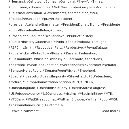
#NemanskiyCelluloznoBumaznyCombinat
,
#NewYorkTimes
,
#nightmare
,
#NormaTorres
,
#NothWestTimberCompany
,
#orphanage
,
#PalermoConvention 3Governments
,
#persecution
,
#PGN
,
#PolitialPersecution
,
#prayer
,
#president
,
#presidentAlejandroGiammattei
,
#PresidentDonaldTrump
,
#Presidente
Putin
,
#PresidentJoeBiden
,
#prison
,
#ProsecutorlJuanFranciscoSandoval
,
#PublicMinistery
,
#PublicMinisteryGuatemala
,
#Putin
,
#RadioSvoboda
,
#Refugee
,
#REPChrisSmith
,
#RepublicanParty
,
#Reyderstvo
,
#ReynaSalazar
,
#RogerWicker
,
#Ruleoflow
,
#Russia
,
#Russian Federation
,
#RussianBanks
,
#RussianEmbassyinGuatemala
,
#sanctions
,
#Sberbank
,
#SeattleFoundation
,
#SecondAppealsChamber
,
#senator
,
#SenatorMarcoRubio
,
#SenatorRogerWicker
,
#Shepherd
,
#SpecialProsecutor AgainstImpunity
,
#SteveHetch
,
#StPetersburg
,
#torture
,
#TrumpAdministration petition
,
#UN
,
#UNHCR
,
#UnitedKingdom
,
#UnitedRussiaParty
,
#UnitedStatesCongress
,
#UNRefugeeAgency
,
#USCongress
,
#victims
,
#VladimirBitkov
,
#VTB
,
#VTBBank
,
#WallStreetJournal
,
#WilliamBrowder
,
#WilliamPopp
,
#WSJ
,
#YassminBarrios
,
cicig
,
Guatemala
|
Leave a comment
Read more ›