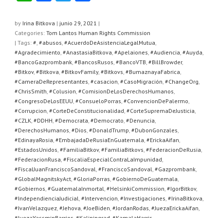
h
a
wi
o
at
c
tt
m
by
Irina Bitkova
|
junio 29, 2021
|
Categories:
Tom Lantos Human Rights Commission
s
e
er
p
| Tags:
#
,
#abusos
,
#AcuerdoDeAsistenciaLegalMutua
,
A
b
ar
#Agradecimiento
,
#AnastasiaBitkova
,
#Apelaiones
,
#Audiencia
,
#Auyda
,
#BancoGazprombank
,
#BancosRusos
,
#BancoVTB
,
#BillBrowder
,
p
o
tir
#Bitkov
,
#Bitkova
,
#BitkovFamily
,
#Bitkovs
,
#BumaznayaFabrica
,
#CameraDeRepresentantes
,
#casacion
,
#CasoMigración
,
#ChangeOrg
,
p
o
#ChrisSmith
,
#Colusion
,
#ComisionDeLosDerechosHumanos
,
k
#CongresoDeLosEEUU
,
#ConsueloPorras
,
#ConvencionDePalermo
,
#Corrupcion
,
#CorteDeConstitucionalidad
,
#CorteSupremaDeJusticia
,
#CZLK
,
#DDHH
,
#Democrata
,
#Democrato
,
#Denuncia
,
#DerechosHumanos
,
#Dios
,
#DonaldTrump
,
#DubonGonzales
,
#EdinayaRosia
,
#EmbajadaDeRusiaEnGuatemala
,
#ErickaAifan
,
#EstadosUnidos
,
#FamiliaBitkov
,
#FamiliaBitkovs
,
#FederacionDeRusia
,
#FederacionRusa
,
#FiscaliaEspecialContraLaImpunidad
,
#FiscalJuanFranciscoSandoval
,
#FranciscoSandoval
,
#Gazprombank
,
#GlobalMagnitskyAct
,
#GloriaPorras
,
#GobiernoDeGuatemala
,
#Gobiernos
,
#GuatemalaInmortal
,
#HelsinkiCommission
,
#IgorBitkov
,
#IndependienciaJudicial
,
#Intervencion
,
#Investigaciones
,
#IrinaBitkova
,
#IvanVelazquez
,
#Jehova
,
#JoeBiden
,
#JordanRodas
,
#JuezaErickaAifan
,
#JuezaYassminBarrios
,
#Kaliningrad
,
#KamalaHarris
,