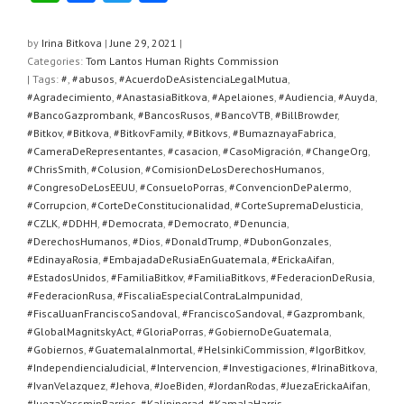
h
a
wi
h
at
c
tt
ar
by
Irina Bitkova
|
June 29, 2021
|
Categories:
Tom Lantos Human Rights Commission
s
e
er
e
| Tags:
#
,
#abusos
,
#AcuerdoDeAsistenciaLegalMutua
,
A
b
#Agradecimiento
,
#AnastasiaBitkova
,
#Apelaiones
,
#Audiencia
,
#Auyda
,
#BancoGazprombank
,
#BancosRusos
,
#BancoVTB
,
#BillBrowder
,
p
o
#Bitkov
,
#Bitkova
,
#BitkovFamily
,
#Bitkovs
,
#BumaznayaFabrica
,
#CameraDeRepresentantes
,
#casacion
,
#CasoMigración
,
#ChangeOrg
,
p
o
#ChrisSmith
,
#Colusion
,
#ComisionDeLosDerechosHumanos
,
k
#CongresoDeLosEEUU
,
#ConsueloPorras
,
#ConvencionDePalermo
,
#Corrupcion
,
#CorteDeConstitucionalidad
,
#CorteSupremaDeJusticia
,
#CZLK
,
#DDHH
,
#Democrata
,
#Democrato
,
#Denuncia
,
#DerechosHumanos
,
#Dios
,
#DonaldTrump
,
#DubonGonzales
,
#EdinayaRosia
,
#EmbajadaDeRusiaEnGuatemala
,
#ErickaAifan
,
#EstadosUnidos
,
#FamiliaBitkov
,
#FamiliaBitkovs
,
#FederacionDeRusia
,
#FederacionRusa
,
#FiscaliaEspecialContraLaImpunidad
,
#FiscalJuanFranciscoSandoval
,
#FranciscoSandoval
,
#Gazprombank
,
#GlobalMagnitskyAct
,
#GloriaPorras
,
#GobiernoDeGuatemala
,
#Gobiernos
,
#GuatemalaInmortal
,
#HelsinkiCommission
,
#IgorBitkov
,
#IndependienciaJudicial
,
#Intervencion
,
#Investigaciones
,
#IrinaBitkova
,
#IvanVelazquez
,
#Jehova
,
#JoeBiden
,
#JordanRodas
,
#JuezaErickaAifan
,
#JuezaYassminBarrios
,
#Kaliningrad
,
#KamalaHarris
,