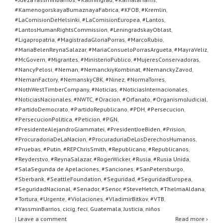
#KamenogorskayaBumaznayaFabrica
,
#KFOB
,
#Kremlin
,
#LaComisionDeHelsinki
,
#LaComisionEuropea
,
#Lantos
,
#LantosHumanRightsCommission
,
#LeningradskayOblast
,
#Ligapropatria
,
#MagistradaGloriaPorras
,
#MarcoRubio
,
#MariaBelenReynaSalazar
,
#MariaConsueloPorrasArgueta
,
#MayraVeliz
,
#McGovern
,
#Migrantes
,
#MinisterioPublico
,
#MujeresConservadoras
,
#NancyPelosi
,
#Neman
,
#NemanckiyKombinat
,
#NemanckyZavod
,
#NemanFactory
,
#NemanskyCBK
,
#Ninez
,
#NormaTorres
,
#NothWestTimberCompany
,
#Noticias
,
#NoticiasInternacionales
,
#NoticiasNacionales
,
#NWTC
,
#Oracion
,
#Orfanato
,
#OrganismoJudicial
,
#PartidoDemocrato
,
#PartidoRepublicano
,
#PDH
,
#Persecucion
,
#PersecucionPolitica
,
#Peticion
,
#PGN
,
#PresidenteAlejandroGiammatei
,
#PresidentJoeBiden
,
#Prision
,
#ProcuradoriaDeLaNacion
,
#ProcuraduriaDeLosDerechosHumanos
,
#Pruebas
,
#Putin
,
#REPChrisSmith
,
#Republicano
,
#Republicanos
,
#Reyderstvo
,
#ReynaSalazar
,
#RogerWicker
,
#Rusia
,
#Rusia Unida
,
#SalaSegunda de Apelaciones
,
#Sanciones
,
#SanPetersburgo
,
#Sberbank
,
#SeattleFoundation
,
#Seguridad
,
#SeguridadEuropea
,
#SeguridadNacional
,
#Senador
,
#Senor
,
#SteveHetch
,
#ThelmaAldana
,
#Tortura
,
#Urgente
,
#Violaciones
,
#VladimirBitkov
,
#VTB
,
#YassminBarrios
,
cicig
,
feci
,
Guatemala
,
Justicia
,
niños
|
Leave a comment
Read more ›