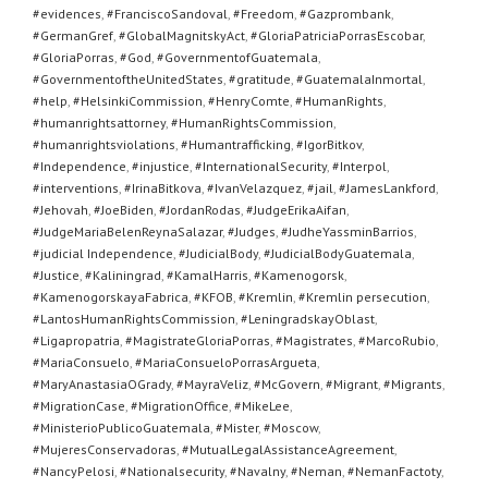
#evidences
,
#FranciscoSandoval
,
#Freedom
,
#Gazprombank
,
#GermanGref
,
#GlobalMagnitskyAct
,
#GloriaPatriciaPorrasEscobar
,
#GloriaPorras
,
#God
,
#GovernmentofGuatemala
,
#GovernmentoftheUnitedStates
,
#gratitude
,
#GuatemalaInmortal
,
#help
,
#HelsinkiCommission
,
#HenryComte
,
#HumanRights
,
#humanrightsattorney
,
#HumanRightsCommission
,
#humanrightsviolations
,
#Humantrafficking
,
#IgorBitkov
,
#Independence
,
#injustice
,
#InternationalSecurity
,
#Interpol
,
#interventions
,
#IrinaBitkova
,
#IvanVelazquez
,
#jail
,
#JamesLankford
,
#Jehovah
,
#JoeBiden
,
#JordanRodas
,
#JudgeErikaAifan
,
#JudgeMariaBelenReynaSalazar
,
#Judges
,
#JudheYassminBarrios
,
#judicial Independence
,
#JudicialBody
,
#JudicialBodyGuatemala
,
#Justice
,
#Kaliningrad
,
#KamalHarris
,
#Kamenogorsk
,
#KamenogorskayaFabrica
,
#KFOB
,
#Kremlin
,
#Kremlin persecution
,
#LantosHumanRightsCommission
,
#LeningradskayOblast
,
#Ligapropatria
,
#MagistrateGloriaPorras
,
#Magistrates
,
#MarcoRubio
,
#MariaConsuelo
,
#MariaConsueloPorrasArgueta
,
#MaryAnastasiaOGrady
,
#MayraVeliz
,
#McGovern
,
#Migrant
,
#Migrants
,
#MigrationCase
,
#MigrationOffice
,
#MikeLee
,
#MinisterioPublicoGuatemala
,
#Mister
,
#Moscow
,
#MujeresConservadoras
,
#MutualLegalAssistanceAgreement
,
#NancyPelosi
,
#Nationalsecurity
,
#Navalny
,
#Neman
,
#NemanFactoty
,