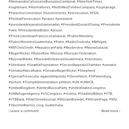
#NemanskiyCelluloznoBumaznyCombinat
,
#NewYorkTimes
,
#nightmare
,
#NormaTorres
,
#NothWestTimberCompany
,
#orphanage
,
#PalermoConvention 3Governments
,
#persecution
,
#PGN
,
#PolitialPersecution
,
#prayer
,
#president
,
#presidentAlejandroGiammattei
,
#PresidentDonaldTrump
,
#Presidente
Putin
,
#PresidentJoeBiden
,
#prison
,
#ProsecutorlJuanFranciscoSandoval
,
#PublicMinistery
,
#PublicMinisteryGuatemala
,
#Putin
,
#RadioSvoboda
,
#Refugee
,
#REPChrisSmith
,
#RepublicanParty
,
#Reyderstvo
,
#ReynaSalazar
,
#RogerWicker
,
#Ruleoflow
,
#Russia
,
#Russian Federation
,
#RussianBanks
,
#RussianEmbassyinGuatemala
,
#sanctions
,
#Sberbank
,
#SeattleFoundation
,
#SecondAppealsChamber
,
#senator
,
#SenatorMarcoRubio
,
#SenatorRogerWicker
,
#Shepherd
,
#SpecialProsecutor AgainstImpunity
,
#SteveHetch
,
#StPetersburg
,
#torture
,
#TrumpAdministration petition
,
#UN
,
#UNHCR
,
#UnitedKingdom
,
#UnitedRussiaParty
,
#UnitedStatesCongress
,
#UNRefugeeAgency
,
#USCongress
,
#victims
,
#VladimirBitkov
,
#VTB
,
#VTBBank
,
#WallStreetJournal
,
#WilliamBrowder
,
#WilliamPopp
,
#WSJ
,
#YassminBarrios
,
cicig
,
Guatemala
|
Leave a comment
Read more ›