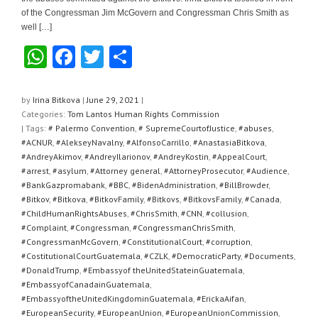
of the Congressman Jim McGovern and Congressman Chris Smith as
well […]
W
F
T
S
h
a
wi
h
at
c
tt
ar
by
Irina Bitkova
|
June 29, 2021
|
Categories:
Tom Lantos Human Rights Commission
s
e
er
e
| Tags:
# Palermo Convention
,
# SupremeCourtofJustice
,
#abuses
,
A
b
#ACNUR
,
#AlekseyNavalny
,
#AlfonsoCarrillo
,
#AnastasiaBitkova
,
#AndreyAkimov
,
#AndreyIlarionov
,
#AndreyKostin
,
#AppealCourt
,
p
o
#arrest
,
#asylum
,
#Attorney general
,
#AttorneyProsecutor
,
#Audience
,
#BankGazpromabank
,
#BBC
,
#BidenAdministration
,
#BillBrowder
,
p
o
#Bitkov
,
#Bitkova
,
#BitkovFamily
,
#Bitkovs
,
#BitkovsFamily
,
#Canada
,
k
#ChildHumanRightsAbuses
,
#ChrisSmith
,
#CNN
,
#collusion
,
#Complaint
,
#Congressman
,
#CongressmanChrisSmith
,
#CongressmanMcGovern
,
#ConstitutionalCourt
,
#corruption
,
#CostitutionalCourtGuatemala
,
#CZLK
,
#DemocraticParty
,
#Documents
,
#DonaldTrump
,
#Embassyof theUnitedStateinGuatemala
,
#EmbassyofCanadainGuatemala
,
#EmbassyoftheUnitedKingdominGuatemala
,
#ErickaAifan
,
#EuropeanSecurity
,
#EuropeanUnion
,
#EuropeanUnionCommission
,