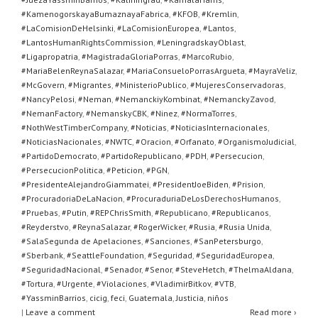
#KamenogorskayaBumaznayaFabrica
,
#KFOB
,
#Kremlin
,
#LaComisionDeHelsinki
,
#LaComisionEuropea
,
#Lantos
,
#LantosHumanRightsCommission
,
#LeningradskayOblast
,
#Ligapropatria
,
#MagistradaGloriaPorras
,
#MarcoRubio
,
#MariaBelenReynaSalazar
,
#MariaConsueloPorrasArgueta
,
#MayraVeliz
,
#McGovern
,
#Migrantes
,
#MinisterioPublico
,
#MujeresConservadoras
,
#NancyPelosi
,
#Neman
,
#NemanckiyKombinat
,
#NemanckyZavod
,
#NemanFactory
,
#NemanskyCBK
,
#Ninez
,
#NormaTorres
,
#NothWestTimberCompany
,
#Noticias
,
#NoticiasInternacionales
,
#NoticiasNacionales
,
#NWTC
,
#Oracion
,
#Orfanato
,
#OrganismoJudicial
,
#PartidoDemocrato
,
#PartidoRepublicano
,
#PDH
,
#Persecucion
,
#PersecucionPolitica
,
#Peticion
,
#PGN
,
#PresidenteAlejandroGiammatei
,
#PresidentJoeBiden
,
#Prision
,
#ProcuradoriaDeLaNacion
,
#ProcuraduriaDeLosDerechosHumanos
,
#Pruebas
,
#Putin
,
#REPChrisSmith
,
#Republicano
,
#Republicanos
,
#Reyderstvo
,
#ReynaSalazar
,
#RogerWicker
,
#Rusia
,
#Rusia Unida
,
#SalaSegunda de Apelaciones
,
#Sanciones
,
#SanPetersburgo
,
#Sberbank
,
#SeattleFoundation
,
#Seguridad
,
#SeguridadEuropea
,
#SeguridadNacional
,
#Senador
,
#Senor
,
#SteveHetch
,
#ThelmaAldana
,
#Tortura
,
#Urgente
,
#Violaciones
,
#VladimirBitkov
,
#VTB
,
#YassminBarrios
,
cicig
,
feci
,
Guatemala
,
Justicia
,
niños
|
Leave a comment
Read more ›