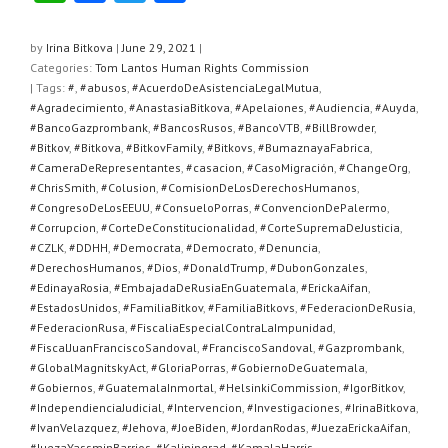
h
a
wi
h
at
c
tt
ar
by
Irina Bitkova
|
June 29, 2021
|
Categories:
Tom Lantos Human Rights Commission
s
e
er
e
| Tags:
#
,
#abusos
,
#AcuerdoDeAsistenciaLegalMutua
,
A
b
#Agradecimiento
,
#AnastasiaBitkova
,
#Apelaiones
,
#Audiencia
,
#Auyda
,
#BancoGazprombank
,
#BancosRusos
,
#BancoVTB
,
#BillBrowder
,
p
o
#Bitkov
,
#Bitkova
,
#BitkovFamily
,
#Bitkovs
,
#BumaznayaFabrica
,
#CameraDeRepresentantes
,
#casacion
,
#CasoMigración
,
#ChangeOrg
,
p
o
#ChrisSmith
,
#Colusion
,
#ComisionDeLosDerechosHumanos
,
k
#CongresoDeLosEEUU
,
#ConsueloPorras
,
#ConvencionDePalermo
,
#Corrupcion
,
#CorteDeConstitucionalidad
,
#CorteSupremaDeJusticia
,
#CZLK
,
#DDHH
,
#Democrata
,
#Democrato
,
#Denuncia
,
#DerechosHumanos
,
#Dios
,
#DonaldTrump
,
#DubonGonzales
,
#EdinayaRosia
,
#EmbajadaDeRusiaEnGuatemala
,
#ErickaAifan
,
#EstadosUnidos
,
#FamiliaBitkov
,
#FamiliaBitkovs
,
#FederacionDeRusia
,
#FederacionRusa
,
#FiscaliaEspecialContraLaImpunidad
,
#FiscalJuanFranciscoSandoval
,
#FranciscoSandoval
,
#Gazprombank
,
#GlobalMagnitskyAct
,
#GloriaPorras
,
#GobiernoDeGuatemala
,
#Gobiernos
,
#GuatemalaInmortal
,
#HelsinkiCommission
,
#IgorBitkov
,
#IndependienciaJudicial
,
#Intervencion
,
#Investigaciones
,
#IrinaBitkova
,
#IvanVelazquez
,
#Jehova
,
#JoeBiden
,
#JordanRodas
,
#JuezaErickaAifan
,
#JuezaYassminBarrios
,
#Kaliningrad
,
#KamalaHarris
,