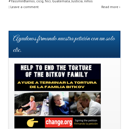
#YassminBarrios
,
cicig
,
feci
,
Guatemala
,
Justicia
,
niños
|
Leave a comment
Read more ›
Ayudenos firmando nuestra petición con un solo
clic.