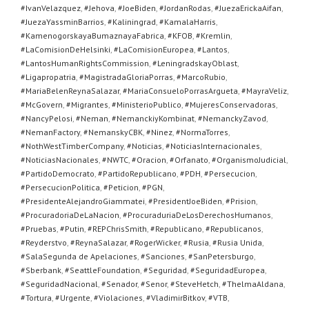
#IvanVelazquez
,
#Jehova
,
#JoeBiden
,
#JordanRodas
,
#JuezaErickaAifan
,
#JuezaYassminBarrios
,
#Kaliningrad
,
#KamalaHarris
,
#KamenogorskayaBumaznayaFabrica
,
#KFOB
,
#Kremlin
,
#LaComisionDeHelsinki
,
#LaComisionEuropea
,
#Lantos
,
#LantosHumanRightsCommission
,
#LeningradskayOblast
,
#Ligapropatria
,
#MagistradaGloriaPorras
,
#MarcoRubio
,
#MariaBelenReynaSalazar
,
#MariaConsueloPorrasArgueta
,
#MayraVeliz
,
#McGovern
,
#Migrantes
,
#MinisterioPublico
,
#MujeresConservadoras
,
#NancyPelosi
,
#Neman
,
#NemanckiyKombinat
,
#NemanckyZavod
,
#NemanFactory
,
#NemanskyCBK
,
#Ninez
,
#NormaTorres
,
#NothWestTimberCompany
,
#Noticias
,
#NoticiasInternacionales
,
#NoticiasNacionales
,
#NWTC
,
#Oracion
,
#Orfanato
,
#OrganismoJudicial
,
#PartidoDemocrato
,
#PartidoRepublicano
,
#PDH
,
#Persecucion
,
#PersecucionPolitica
,
#Peticion
,
#PGN
,
#PresidenteAlejandroGiammatei
,
#PresidentJoeBiden
,
#Prision
,
#ProcuradoriaDeLaNacion
,
#ProcuraduriaDeLosDerechosHumanos
,
#Pruebas
,
#Putin
,
#REPChrisSmith
,
#Republicano
,
#Republicanos
,
#Reyderstvo
,
#ReynaSalazar
,
#RogerWicker
,
#Rusia
,
#Rusia Unida
,
#SalaSegunda de Apelaciones
,
#Sanciones
,
#SanPetersburgo
,
#Sberbank
,
#SeattleFoundation
,
#Seguridad
,
#SeguridadEuropea
,
#SeguridadNacional
,
#Senador
,
#Senor
,
#SteveHetch
,
#ThelmaAldana
,
#Tortura
,
#Urgente
,
#Violaciones
,
#VladimirBitkov
,
#VTB
,