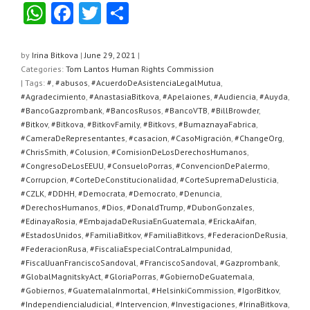
W
F
T
S
h
a
wi
h
at
c
tt
ar
by
Irina Bitkova
|
June 29, 2021
|
Categories:
Tom Lantos Human Rights Commission
s
e
er
e
| Tags:
#
,
#abusos
,
#AcuerdoDeAsistenciaLegalMutua
,
A
b
#Agradecimiento
,
#AnastasiaBitkova
,
#Apelaiones
,
#Audiencia
,
#Auyda
,
#BancoGazprombank
,
#BancosRusos
,
#BancoVTB
,
#BillBrowder
,
p
o
#Bitkov
,
#Bitkova
,
#BitkovFamily
,
#Bitkovs
,
#BumaznayaFabrica
,
#CameraDeRepresentantes
,
#casacion
,
#CasoMigración
,
#ChangeOrg
,
p
o
#ChrisSmith
,
#Colusion
,
#ComisionDeLosDerechosHumanos
,
k
#CongresoDeLosEEUU
,
#ConsueloPorras
,
#ConvencionDePalermo
,
#Corrupcion
,
#CorteDeConstitucionalidad
,
#CorteSupremaDeJusticia
,
#CZLK
,
#DDHH
,
#Democrata
,
#Democrato
,
#Denuncia
,
#DerechosHumanos
,
#Dios
,
#DonaldTrump
,
#DubonGonzales
,
#EdinayaRosia
,
#EmbajadaDeRusiaEnGuatemala
,
#ErickaAifan
,
#EstadosUnidos
,
#FamiliaBitkov
,
#FamiliaBitkovs
,
#FederacionDeRusia
,
#FederacionRusa
,
#FiscaliaEspecialContraLaImpunidad
,
#FiscalJuanFranciscoSandoval
,
#FranciscoSandoval
,
#Gazprombank
,
#GlobalMagnitskyAct
,
#GloriaPorras
,
#GobiernoDeGuatemala
,
#Gobiernos
,
#GuatemalaInmortal
,
#HelsinkiCommission
,
#IgorBitkov
,
#IndependienciaJudicial
,
#Intervencion
,
#Investigaciones
,
#IrinaBitkova
,