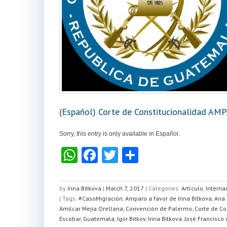
(Español) Corte de Constitucionalidad AM
Sorry, this entry is only available in Español.
W
F
T
S
h
a
wi
h
at
c
tt
ar
by
Irina Bitkova
|
March 7, 2017
|
Categories:
Artículo
,
Interna
| Tags:
s
#CasoMigración
e
er
,
Amparo a favor de Irina Bitkova
e
,
Ana 
Amilcar Mejia Orellana
,
Convención de Palermo
,
Corte de Co
A
b
Escobar
,
Guatemala
,
Igor Bitkov
,
Irina Bitkova
,
José Francisco