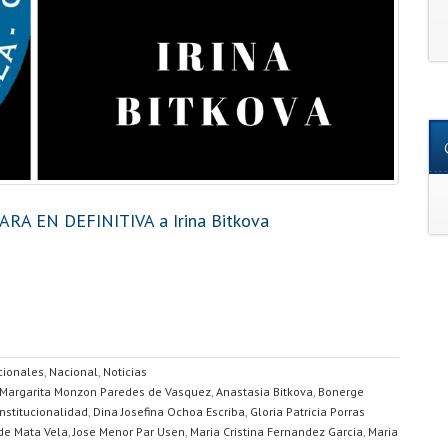
PARA EN DEFINITIVA a Irina Bitkova
cionales
,
Nacional
,
Noticias
Margarita Monzon Paredes de Vasquez
,
Anastasia Bitkova
,
Bonerge
nstitucionalidad
,
Dina Josefina Ochoa Escriba
,
Gloria Patricia Porras
 de Mata Vela
,
Jose Menor Par Usen
,
Maria Cristina Fernandez Garcia
,
Maria