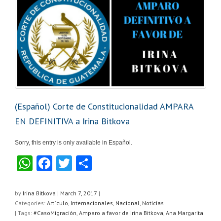
(Español) Corte de Constitucionalidad AMPARA
EN DEFINITIVA a Irina Bitkova
Sorry, this entry is only available in Español.
W
F
T
S
h
a
wi
h
at
c
tt
ar
by
Irina Bitkova
|
March 7, 2017
|
Categories:
Artículo
,
Internacionales
,
Nacional
,
Noticias
s
e
er
e
| Tags:
#CasoMigración
,
Amparo a favor de Irina Bitkova
,
Ana Margarita