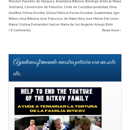
A
b
Monzon Paredes de Vasquez
,
Anastasia Bitkova
,
Bonerge Amilcar Mejia
Orellana
,
Convención de Palermo
,
Corte de Constitucionalidad
,
Dina
p
o
Josefina Ochoa Escriba
,
Gloria Patricia Porras Escobar
,
Guatemala
,
Igor
Bitkov
,
Irina Bitkova
,
José Francisco de Mata Vela
,
Jose Menor Par Usen
,
p
o
Maria Cristina Fernandez Garcia
,
Maria de los Angeles Araujo Bohr
k
|
8 Comments
Read more ›
Ayudenos firmando nuestra petición con un solo
clic.