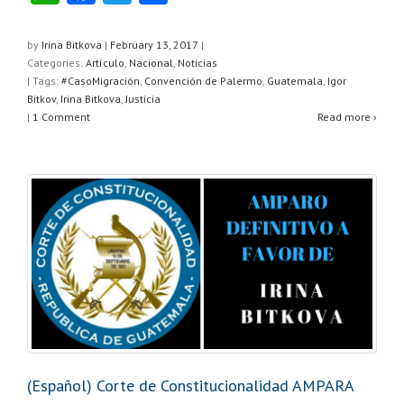
h
a
wi
h
at
c
tt
ar
by
Irina Bitkova
|
February 13, 2017
|
Categories:
Artículo
,
Nacional
,
Noticias
s
e
er
e
| Tags:
#CasoMigración
,
Convención de Palermo
,
Guatemala
,
Igor
A
b
Bitkov
,
Irina Bitkova
,
Justicia
|
1 Comment
Read more ›
p
o
p
o
k
(Español) Corte de Constitucionalidad AMPARA