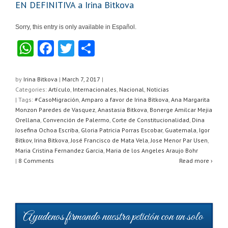
EN DEFINITIVA a Irina Bitkova
Sorry, this entry is only available in Español.
W
F
T
S
h
a
wi
h
at
c
tt
ar
by
Irina Bitkova
|
March 7, 2017
|
Categories:
Artículo
,
Internacionales
,
Nacional
,
Noticias
s
e
er
e
| Tags:
#CasoMigración
,
Amparo a favor de Irina Bitkova
,
Ana Margarita
A
b
Monzon Paredes de Vasquez
,
Anastasia Bitkova
,
Bonerge Amilcar Mejia
Orellana
,
Convención de Palermo
,
Corte de Constitucionalidad
,
Dina
p
o
Josefina Ochoa Escriba
,
Gloria Patricia Porras Escobar
,
Guatemala
,
Igor
Bitkov
,
Irina Bitkova
,
José Francisco de Mata Vela
,
Jose Menor Par Usen
,
p
o
Maria Cristina Fernandez Garcia
,
Maria de los Angeles Araujo Bohr
k
|
8 Comments
Read more ›
Ayudenos firmando nuestra petición con un solo