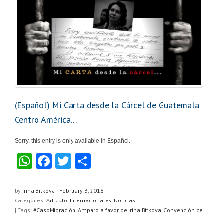
(Español) Mi Carta desde la Cárcel de Guatemala
Centro América…
Sorry, this entry is only available in Español.
W
F
T
S
h
a
wi
h
at
c
tt
ar
by
Irina Bitkova
|
February 3, 2018
|
Categories:
Artículo
,
Internacionales
,
Noticias
s
e
er
e
| Tags:
#CasoMigración
,
Amparo a favor de Irina Bitkova
,
Convención de