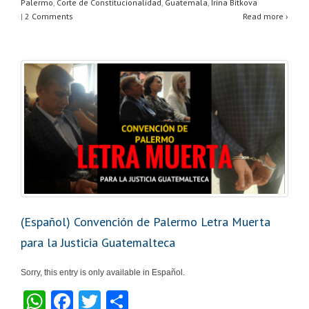
A
b
Palermo
,
Corte de Constitucionalidad
,
Guatemala
,
Irina Bitkova
|
2 Comments
Read more ›
p
o
p
o
k
(Español) Convención de Palermo Letra Muerta
para la Justicia Guatemalteca
Sorry, this entry is only available in Español.
W
F
T
S