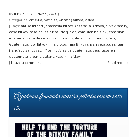
h
a
wi
h
at
c
tt
ar
by
Irina Bitkova
|
May 5, 2020
|
Categories:
Artículo
,
Noticias
,
Uncategorized
,
Video
s
e
er
e
| Tags:
abuso infantil
,
anastasia bitkov
,
Anastasia Bitkova
,
bitkov family
,
A
b
caso bitkov
,
caso de los rusos
,
cicig
,
cidh
,
comision helsinki
,
comision
interamericana de derechos humanos
,
derechos humanos
,
feci
,
p
o
Guatemala
,
Igor Bitkov
,
irina bitkov
,
Irina Bitkova
,
ivan velasquez
,
juan
francisco sandoval
,
niños
,
noticias de guatemala
,
oea
,
rusos en
p
o
guatemala
,
thelma aldana
,
vladimir bitkov
k
|
Leave a comment
Read more ›
Ayudenos firmando nuestra petición con un solo
clic.