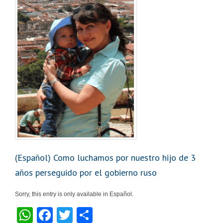
(Español) Como luchamos por nuestro hijo de 3
años perseguido por el gobierno ruso
Sorry, this entry is only available in Español.
W
F
T
S