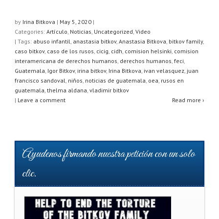
h
a
wi
h
at
c
tt
ar
by
Irina Bitkova
|
May 5, 2020
|
Categories:
Artículo
,
Noticias
,
Uncategorized
,
Video
s
e
er
e
| Tags:
abuso infantil
,
anastasia bitkov
,
Anastasia Bitkova
,
bitkov family
,
A
b
caso bitkov
,
caso de los rusos
,
cicig
,
cidh
,
comision helsinki
,
comision
interamericana de derechos humanos
,
derechos humanos
,
feci
,
p
o
Guatemala
,
Igor Bitkov
,
irina bitkov
,
Irina Bitkova
,
ivan velasquez
,
juan
francisco sandoval
,
niños
,
noticias de guatemala
,
oea
,
rusos en
p
o
guatemala
,
thelma aldana
,
vladimir bitkov
k
|
Leave a comment
Read more ›
Ayudenos firmando nuestra petición con un solo
clic.