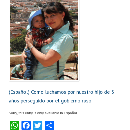
(Español) Como luchamos por nuestro hijo de 3
años perseguido por el gobierno ruso
Sorry, this entry is only available in Español.
W
F
T
S