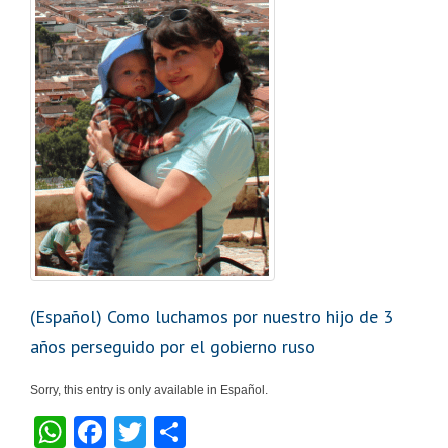
(Español) Como luchamos por nuestro hijo de 3
años perseguido por el gobierno ruso
Sorry, this entry is only available in Español.
W
F
T
S