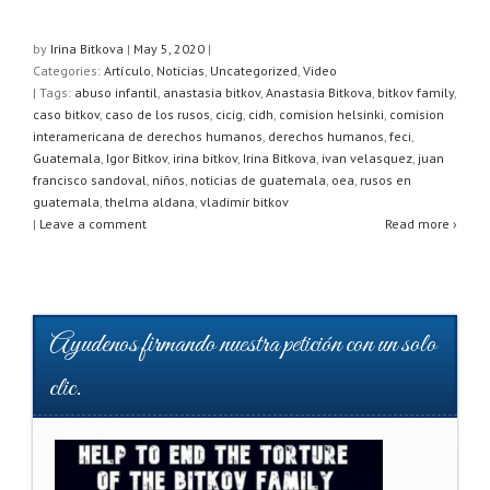
h
a
wi
h
at
c
tt
ar
by
Irina Bitkova
|
May 5, 2020
|
Categories:
Artículo
,
Noticias
,
Uncategorized
,
Video
s
e
er
e
| Tags:
abuso infantil
,
anastasia bitkov
,
Anastasia Bitkova
,
bitkov family
,
A
b
caso bitkov
,
caso de los rusos
,
cicig
,
cidh
,
comision helsinki
,
comision
interamericana de derechos humanos
,
derechos humanos
,
feci
,
p
o
Guatemala
,
Igor Bitkov
,
irina bitkov
,
Irina Bitkova
,
ivan velasquez
,
juan
francisco sandoval
,
niños
,
noticias de guatemala
,
oea
,
rusos en
p
o
guatemala
,
thelma aldana
,
vladimir bitkov
k
|
Leave a comment
Read more ›
Ayudenos firmando nuestra petición con un solo
clic.