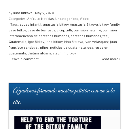
h
a
wi
h
at
c
tt
ar
by
Irina Bitkova
|
May 5, 2020
|
Categories:
Artículo
,
Noticias
,
Uncategorized
,
Video
s
e
er
e
| Tags:
abuso infantil
,
anastasia bitkov
,
Anastasia Bitkova
,
bitkov family
,
A
b
caso bitkov
,
caso de los rusos
,
cicig
,
cidh
,
comision helsinki
,
comision
interamericana de derechos humanos
,
derechos humanos
,
feci
,
p
o
Guatemala
,
Igor Bitkov
,
irina bitkov
,
Irina Bitkova
,
ivan velasquez
,
juan
francisco sandoval
,
niños
,
noticias de guatemala
,
oea
,
rusos en
p
o
guatemala
,
thelma aldana
,
vladimir bitkov
k
|
Leave a comment
Read more ›
Ayudenos firmando nuestra petición con un solo
clic.