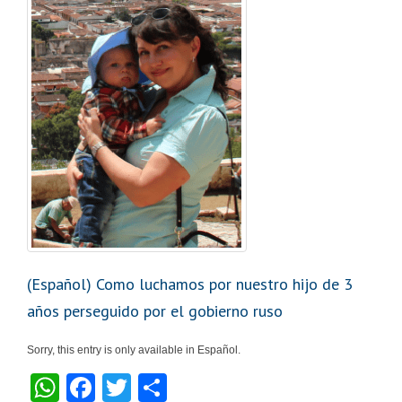
(Español) Como luchamos por nuestro hijo de 3
años perseguido por el gobierno ruso
Sorry, this entry is only available in Español.
W
F
T
S