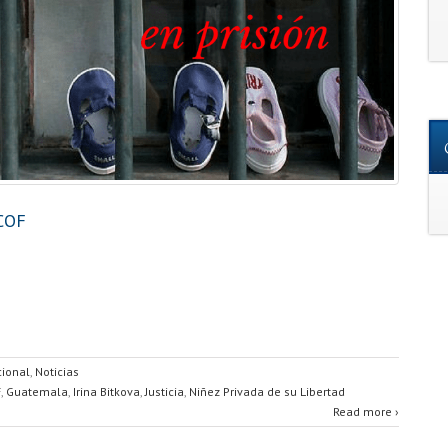
 COF
ional
,
Noticias
F
,
Guatemala
,
Irina Bitkova
,
Justicia
,
Niñez Privada de su Libertad
Read more ›