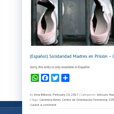
(Español) Solidaridad Madres en Prisión –
Sorry, this entry is only available in Español.
W
F
T
S
h
a
wi
h
at
c
tt
ar
by
Irina Bitkova
|
February 20, 2017
|
Categories:
Artículo
,
Nac
| Tags:
s
Carretera News
e
er
,
Centro de Orientación Femenina
e
,
CO
|
Leave a comment
A
b