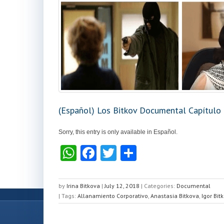
(Español) Los Bitkov Documental Capítulo I
Sorry, this entry is only available in Español.
W
F
T
S
h
a
wi
h
at
c
tt
ar
by
Irina Bitkova
|
July 12, 2018
|
Categories:
Documental
| Tags:
s
Allanamiento Corporativo
e
er
e
,
Anastasia Bitkova
,
Igor Bit
A
b