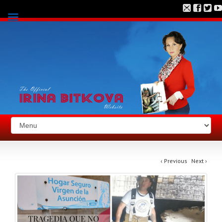
‹
Previous
Next
›