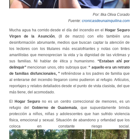
Por: Ilka Oliva Corado
Fuente:
cronicasdeunainquilina.com
Mucha agua ha corrido desde el día del incendio en el
Hogar Seguro
Virgen de la Asunción
, (8 de marzo) con ello también una
desinformación abrumante, medios que buscan captar la atención de
los lectores con los titulares más escalofriantes y notas con tintes
amarillistas que menosprecian la vida y la dignidad de las víctimas y
sus familias. Ni hablar de ética y humanismo.
“Estaban ahí por
delinquir”
mencionan unos, otro subraya que:
“ aquello era un retrato
de familias disfuncionales, ”
refiriéndose a los padres de familia que
al enterarse del incendio llegaron como pudieron al refugio. Artículos,
reportajes y relatos detallados desde el punto de vista clasista, del que
más tiene, del acomodado.
El
Hogar Seguro
no es un centro correccional de menores, es un
refugio del
Gobierno de Guatemala
, que supuestamente brinda
protección a niños, niñas y adolescentes que han sufrido violencia
física, emocional y sexual. Situación de abandono y orfandad que los
coloca en constante riesgo social.