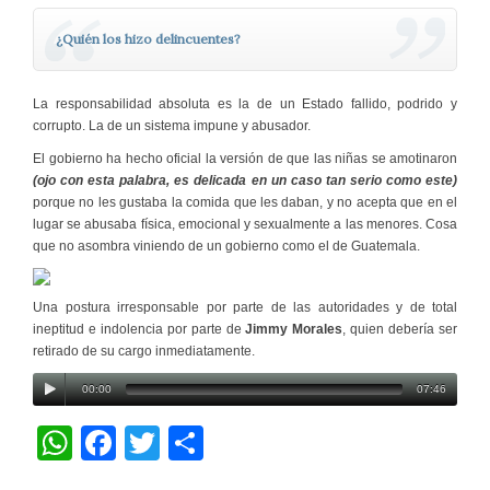
¿Quién los hizo delincuentes?
La responsabilidad absoluta es la de un Estado fallido, podrido y
corrupto. La de un sistema impune y abusador.
El gobierno ha hecho oficial la versión de que las niñas se amotinaron
(ojo con esta palabra, es delicada en un caso tan serio como este)
porque no les gustaba la comida que les daban, y no acepta que en el
lugar se abusaba física, emocional y sexualmente a las menores. Cosa
que no asombra viniendo de un gobierno como el de Guatemala.
Una postura irresponsable por parte de las autoridades y de total
ineptitud e indolencia por parte de
Jimmy Morales
, quien debería ser
retirado de su cargo inmediatamente.
00:00
07:46
W
F
T
C
h
a
wi
o