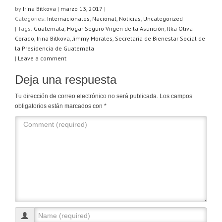
at
c
tt
m
by
Irina Bitkova
|
marzo 13, 2017
|
Categories:
Internacionales
,
Nacional
,
Noticias
,
Uncategorized
s
e
er
p
| Tags:
Guatemala
,
Hogar Seguro Virgen de la Asunción
,
Ilka Oliva
A
b
ar
Corado
,
Irina Bitkova
,
Jimmy Morales
,
Secretaria de Bienestar Social de
la Presidencia de Guatemala
p
o
tir
|
Leave a comment
p
o
Deja una respuesta
k
Tu dirección de correo electrónico no será publicada.
Los campos
obligatorios están marcados con
*