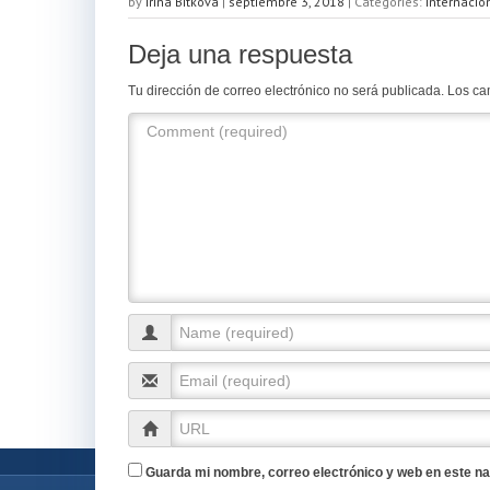
at
c
tt
m
by
Irina Bitkova
|
septiembre 3, 2018
|
Categories:
Internacio
s
e
er
p
Deja una respuesta
A
b
ar
Tu dirección de correo electrónico no será publicada.
Los ca
p
o
tir
p
o
k
Guarda mi nombre, correo electrónico y web en este n