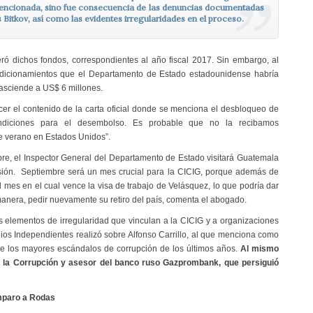
mencionada, sino fue consecuencia de las denuncias documentadas
 Bitkov, así como las evidentes irregularidades en el proceso.
ó dichos fondos, correspondientes al año fiscal 2017. Sin embargo, al
ndicionamientos que el Departamento de Estado estadounidense habría
 asciende a US$ 6 millones.
er el contenido de la carta oficial donde se menciona el desbloqueo de
ondiciones para el desembolso. Es probable que no la recibamos
 verano en Estados Unidos”.
re, el Inspector General del Departamento de Estado visitará Guatemala
isión. Septiembre será un mes crucial para la CICIG, porque además de
l mes en el cual vence la visa de trabajo de Velásquez, lo que podría dar
anera, pedir nuevamente su retiro del país, comenta el abogado.
 elementos de irregularidad que vinculan a la CICIG y a organizaciones
dios Independientes realizó sobre Alfonso Carrillo, al que menciona como
de los mayores escándalos de corrupción de los últimos años.
Al mismo
a la Corrupción y asesor del banco ruso Gazprombank, que persiguió
amparo a Rodas