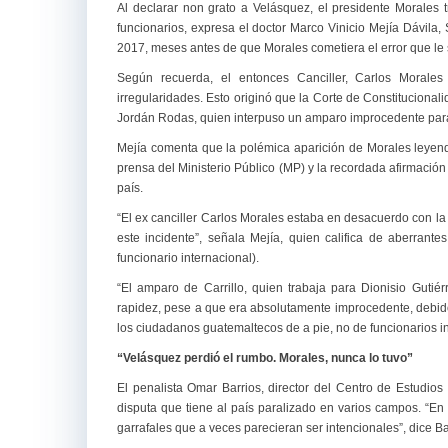
Al declarar non grato a Velásquez, el presidente Morales t
funcionarios, expresa el doctor Marco Vinicio Mejía Dávila
2017, meses antes de que Morales cometiera el error que le 
Según recuerda, el entonces Canciller, Carlos Morales
irregularidades. Esto originó que la Corte de Constituciona
Jordán Rodas, quien interpuso un amparo improcedente para 
Mejía comenta que la polémica aparición de Morales leyendo
prensa del Ministerio Público (MP) y la recordada afirmaci
país.
“El ex canciller Carlos Morales estaba en desacuerdo con la 
este incidente”, señala Mejía, quien califica de aberrant
funcionario internacional).
“El amparo de Carrillo, quien trabaja para Dionisio Gutié
rapidez, pese a que era absolutamente improcedente, debido
los ciudadanos guatemaltecos de a pie, no de funcionarios i
“Velásquez perdió el rumbo. Morales, nunca lo tuvo”
El penalista Omar Barrios, director del Centro de Estudi
disputa que tiene al país paralizado en varios campos. “En
garrafales que a veces parecieran ser intencionales”, dice Ba