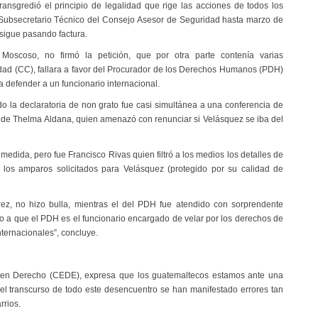
ransgredió el principio de legalidad que rige las acciones de todos los
, Subsecretario Técnico del Consejo Asesor de Seguridad hasta marzo de
sigue pasando factura.
 Moscoso, no firmó la petición, que por otra parte contenía varias
lidad (CC), fallara a favor del Procurador de los Derechos Humanos (PDH)
defender a un funcionario internacional.
 la declaratoria de non grato fue casi simultánea a una conferencia de
ón de Thelma Aldana, quien amenazó con renunciar si Velásquez se iba del
medida, pero fue Francisco Rivas quien filtró a los medios los detalles de
es los amparos solicitados para Velásquez (protegido por su calidad de
rrez, no hizo bulla, mientras el del PDH fue atendido con sorprendente
 a que el PDH es el funcionario encargado de velar por los derechos de
nternacionales”, concluye.
os en Derecho (CEDE), expresa que los guatemaltecos estamos ante una
 el transcurso de todo este desencuentro se han manifestado errores tan
rrios.