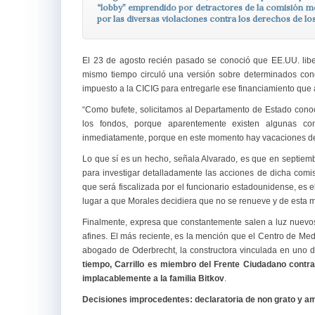
“lobby” emprendido por detractores de la comisión 
por las diversas violaciones contra los derechos de los
El 23 de agosto recién pasado se conoció que EE.UU. liber
mismo tiempo circuló una versión sobre determinados co
impuesto a la CICIG para entregarle ese financiamiento que
“Como bufete, solicitamos al Departamento de Estado conoc
los fondos, porque aparentemente existen algunas c
inmediatamente, porque en este momento hay vacaciones de
Lo que sí es un hecho, señala Alvarado, es que en septiemb
para investigar detalladamente las acciones de dicha com
que será fiscalizada por el funcionario estadounidense, es e
lugar a que Morales decidiera que no se renueve y de esta m
Finalmente, expresa que constantemente salen a luz nuevos
afines. El más reciente, es la mención que el Centro de Me
abogado de Oderbrecht, la constructora vinculada en uno 
tiempo, Carrillo es miembro del Frente Ciudadano contr
implacablemente a la familia Bitkov
.
Decisiones improcedentes: declaratoria de non grato y 