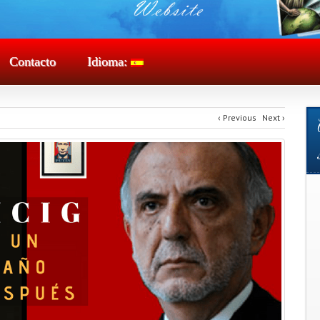
Contacto
Idioma:
‹
Previous
Next
›