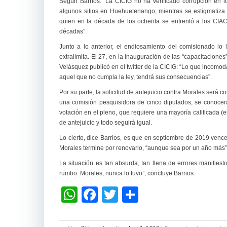
Según Barrios: “La CICIG no ha verificado corrupción en l
algunos sitios en Huehuetenango, mientras se estigmatiza 
quien en la década de los ochenta se enfrentó a los CIAC
décadas”.
Junto a lo anterior, el endiosamiento del comisionado lo 
extralimita. El 27, en la inauguración de las “capacitacion
Velásquez publicó en el twitter de la CICIG: “Lo que incomo
aquel que no cumpla la ley, tendrá sus consecuencias”.
Por su parte, la solicitud de antejuicio contra Morales será 
una comisión pesquisidora de cinco diputados, se conocerá 
votación en el pleno, que requiere una mayoría calificada 
de antejuicio y todo seguirá igual.
Lo cierto, dice Barrios, es que en septiembre de 2019 vence
Morales termine por renovarlo, “aunque sea por un año más”
La situación es tan absurda, tan llena de errores manifiest
rumbo. Morales, nunca lo tuvo”, concluye Barrios.
W
F
T
C
h
a
wi
o