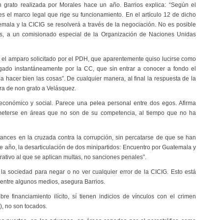
n grato realizada por Morales hace un año. Barrios explica: “Según el
es el marco legal que rige su funcionamiento. En el artículo 12 de dicho
temala y la CICIG se resolverá a través de la negociación. No es posible
icos, a un comisionado especial de la Organización de Naciones Unidas
e el amparo solicitado por el PDH, que aparentemente quiso lucirse como
gado instantáneamente por la CC, que sin entrar a conocer a fondo el
a hacer bien las cosas”. De cualquier manera, al final la respuesta de la
ura de non grato a Velásquez.
económico y social. Parece una pelea personal entre dos egos. Afirma
n meterse en áreas que no son de su competencia, al tiempo que no ha
avances en la cruzada contra la corrupción, sin percatarse de que se han
e año, la desarticulación de dos minipartidos: Encuentro por Guatemala y
strativo al que se aplican multas, no sanciones penales”.
a sociedad para negar o no ver cualquier error de la CICIG. Esto está
 entre algunos medios, asegura Barrios.
e financiamiento ilícito, sí tienen indicios de vínculos con el crimen
, no son tocados.