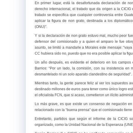
En primer lugar, está la desafortunada declaración de no
derecho internacional, el tratado que da origen a la CICIG 
tratado se especifica que cualquier controversia entre Gua
aplicar la figura de non grato, destinada a los diplomát
(ONU)”.
Y si la declaración de non grato estuvo mal, mucho peor fu
defensor del comisionado y a quien el amparo le fue otor
asunto, se limitó a mandarle a Morales este mensaje: “vaya 
CC hubiera sido no, puesto que no era posible aplicar la fig
Un año después, es evidente el deterioro en los campos 
Barrios: “Por un lado, la comisión, con su insistencia e
desmantelado ni un solo aparato clandestino de seguridad”.
Mientras tanto, la gente parece feliz al ver los supuestos 
destinado millones de euros para tener como único logro est
el oficialista FCN, que si acaso, cometieron un ilícito admini
Lo más grave, es que existe un consenso de negación en l
relacionado con la “buena prensa” que el comisionado tiene
Entretanto, partidos que según el informe de la CICIG sobr
organizado, como la Unidad Nacional de la Esperanza (UNE)