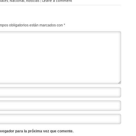
nales
,
Nacional
,
Noticias
|
Leave a comment
mpos obligatorios están marcados con
*
avegador para la próxima vez que comente.