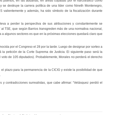
os puertos, en las aduanas, en áreas copadas por el narcotráfico como
y se destruye la carrera política de una líder como Nineth Montenegro,
S valientemente y además, ha sido símbolo de la fiscalización durante
lleva a perder la perspectiva de sus atribuciones y constantemente se
es” al TSE, que según Barrios transgreden más de una normativa nacional,
da a algunos sectores es que en la próximas elecciones quedará claro que
conocida por el Congreso el 28 por la tarde. Luego de designar por sorteo a
la petición de la Corte Suprema de Justicia. El siguiente paso será la
(el voto de 105 diputados). Probablemente, Morales no perderá el derecho
 el plazo para la permanencia de la CICIG y existe la posibilidad de que
.
os y contradicciones surrealistas, que cabe afirmar: “Velásquez perdió el