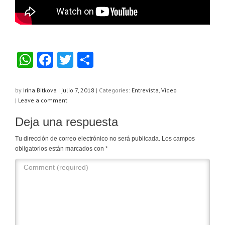
W
F
T
C
h
a
wi
o
at
c
tt
m
by
Irina Bitkova
|
julio 7, 2018
|
Categories:
Entrevista
,
Video
|
Leave a comment
s
e
er
p
Deja una respuesta
A
b
ar
p
o
tir
Tu dirección de correo electrónico no será publicada.
Los campos
obligatorios están marcados con
*
p
o
k