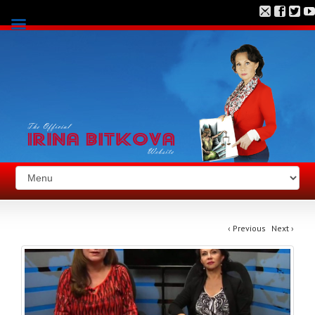
‹
Previous
Next
›